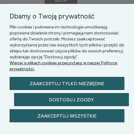
Dbamy o Twoją prywatność
Pliki cookies i pokrewne im technologie umożliwiają
poprawne działanie strony i pomagają nam dostosować
ofertę do Twoich potrzeb. Możesz zaakceptować
wykorzystanie przez nas wszystkich tych plików i przejść do
sklepu lub dostosować użycie plików do swoich preferencji,
PGK MAZOWSZE SP Z O.O.
|| Bartycka 24-210B,
wybierając opcję "Dostosuj zgody".
00-716 WARSZAWA, woj. mazowieckie || NIP:
Więcej o plikach cookies przeczytasz w naszej Polityce
5272742043
prywatności.
ZAAKCEPTUJ TYLKO NIEZBĘDNE
DOSTOSUJ ZGODY
© 2026 lazienkomat.pl | Wszelkie prawa
ZAAKCEPTUJ WSZYSTKIE
zastrzeżone.