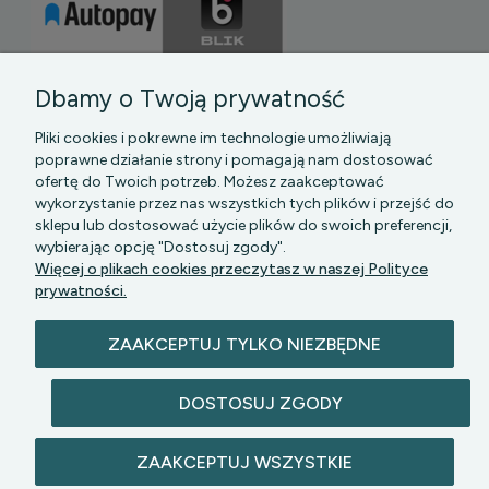
Dbamy o Twoją prywatność
Pliki cookies i pokrewne im technologie umożliwiają
poprawne działanie strony i pomagają nam dostosować
ofertę do Twoich potrzeb. Możesz zaakceptować
wykorzystanie przez nas wszystkich tych plików i przejść do
sklepu lub dostosować użycie plików do swoich preferencji,
PGK MAZOWSZE SP Z O.O.
|| Bartycka 24-210B,
wybierając opcję "Dostosuj zgody".
00-716 WARSZAWA, woj. mazowieckie || NIP:
Więcej o plikach cookies przeczytasz w naszej Polityce
5272742043
prywatności.
ZAAKCEPTUJ TYLKO NIEZBĘDNE
DOSTOSUJ ZGODY
© 2026 lazienkomat.pl | Wszelkie prawa
ZAAKCEPTUJ WSZYSTKIE
zastrzeżone.