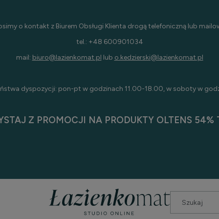
osimy o kontakt z Biurem Obsługi Klienta drogą telefoniczną lub mailo
tel.: +48 600901034
mail:
biuro@lazienkomat.pl
lub
o.kedzierski@lazienkomat.pl
ństwa dyspozycji: pon-pt w godzinach 11.00-18.00, w soboty w god
YSTAJ Z PROMOCJI NA PRODUKTY OLTENS 54% T