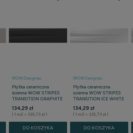
WOW Designeu
WOW Designeu
Płytka ceramiczna
Płytka ceramiczna
ścienna WOW STRIPES
scienna WOW STRIPES
TRANSITION GRAPHITE
TRANSITION ICE WHITE
MATT 7,5 cm x 30 cm
GLOSS 7,5 cm x 30 cm
134,29 zł
134,29 zł
( 1 m2 = 335,73 zł )
( 1 m2 = 335,73 zł )
DO KOSZYKA
DO KOSZYKA