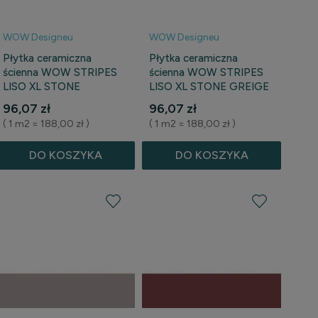
WOW Designeu
WOW Designeu
Płytka ceramiczna
Płytka ceramiczna
ścienna WOW STRIPES
ścienna WOW STRIPES
LISO XL STONE
LISO XL STONE GREIGE
GRAPHITE 7,5 cm x 30
7,5 cm x 30 cm
96,07 zł
96,07 zł
cm
( 1 m2 = 188,00 zł )
( 1 m2 = 188,00 zł )
DO KOSZYKA
DO KOSZYKA