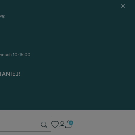
wą:
zinach 10-15.00
ANIEJ!