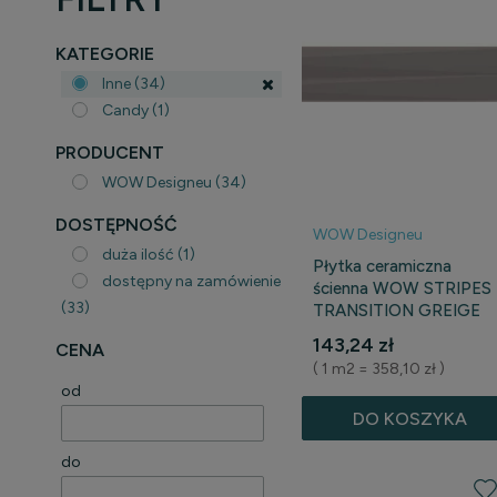
KATEGORIE
Inne
(34)
Candy
(1)
PRODUCENT
WOW Designeu
(34)
DOSTĘPNOŚĆ
WOW Designeu
duża ilość
(1)
Płytka ceramiczna
dostępny na zamówienie
ścienna WOW STRIPES
(33)
TRANSITION GREIGE
STONE 7,5 cm x 30 cm
143,24 zł
CENA
( 1 m2 = 358,10 zł )
od
DO KOSZYKA
do