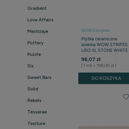
Gradient
Love Affairs
WOW Designeu
Mestizaje
Płytka ceramiczna
Pottery
ścienna WOW STRIPES
LISO XL STONE WHITE
Puzzle
7,5 cm x 30 cm
96,07 zł
( 1 m2 = 188,00 zł )
Six
Sweet Bars
DO KOSZYKA
Solid
Rebels
Tesserae
Texiture