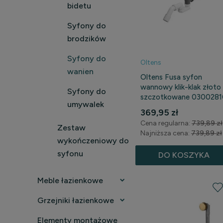
bidetu
Syfony do
brodzików
Syfony do
Oltens
wanien
Oltens Fusa syfon
wannowy klik-klak złoto
Syfony do
szczotkowane 0300281
umywalek
369,95 zł
Cena regularna:
739,89 zł
Zestaw
Najniższa cena:
739,89 zł
wykończeniowy do
syfonu
DO KOSZYKA
Meble łazienkowe
Grzejniki łazienkowe
Elementy montażowe