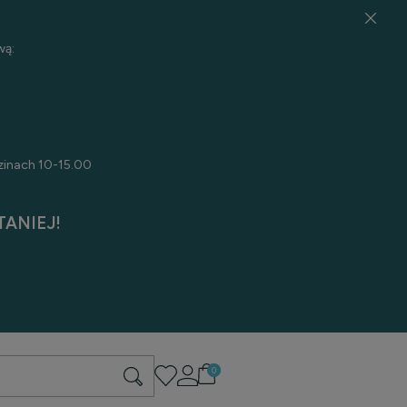
wą:
zinach 10-15.00
ANIEJ!