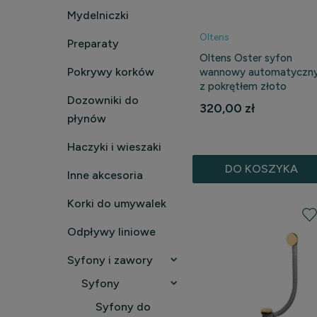
Mydelniczki
Oltens
Preparaty
Oltens Oster syfon
Pokrywy korków
wannowy automatyczn
z pokrętłem złoto
Dozowniki do
szczotkowane
320,00 zł
WYPRZEDAŻ
płynów
Haczyki i wieszaki
DO KOSZYKA
Inne akcesoria
Korki do umywalek
Odpływy liniowe
Syfony i zawory
Syfony
Syfony do