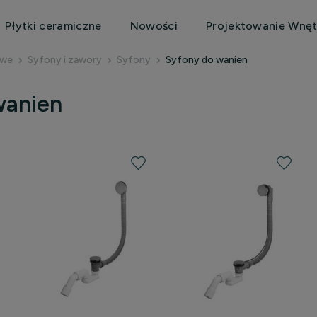
Płytki ceramiczne
Nowości
Projektowanie Wnęt
owe
Syfony i zawory
Syfony
Syfony do wanien
wanien