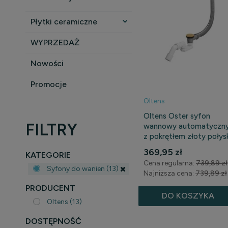
Płytki ceramiczne
WYPRZEDAŻ
Nowości
Promocje
Oltens
Oltens Oster syfon
FILTRY
wannowy automatyczn
z pokrętłem złoty połys
03001800
369,95 zł
KATEGORIE
Cena regularna:
739,89 zł
Syfony do wanien
(13)
Najniższa cena:
739,89 zł
PRODUCENT
DO KOSZYKA
Oltens
(13)
DOSTĘPNOŚĆ