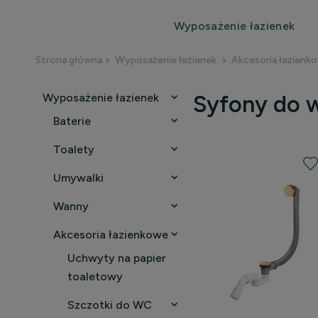
Wyposażenie łazienek
Strona główna
Wyposażenie łazienek
Akcesoria łazienk
Wyposażenie łazienek
Syfony do 
Baterie
Toalety
Umywalki
Wanny
Akcesoria łazienkowe
Uchwyty na papier
toaletowy
Szczotki do WC