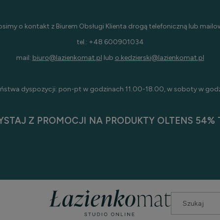
osimy o kontakt z Biurem Obsługi Klienta drogą telefoniczną lub mailo
tel.: +48 600901034
mail:
biuro@lazienkomat.pl
lub
o.kedzierski@lazienkomat.pl
ństwa dyspozycji: pon-pt w godzinach 11.00-18.00, w soboty w god
YSTAJ Z PROMOCJI NA PRODUKTY OLTENS 54% T