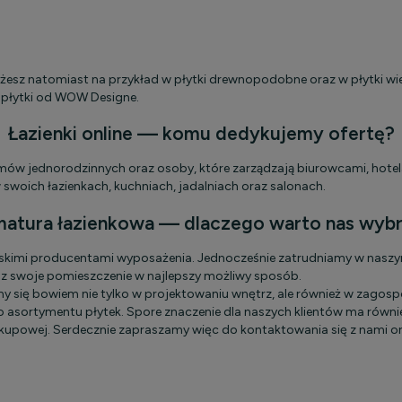
ożesz natomiast na przykład w płytki drewnopodobne oraz w płytki wi
e płytki od WOW Designe.
Łazienki online — komu dedykujemy ofertę?
omów jednorodzinnych oraz osoby, które zarządzają biurowcami, hotel
w swoich łazienkach, kuchniach, jadalniach oraz salonach.
atura łazienkowa — dlaczego warto nas wyb
ejskimi producentami wyposażenia. Jednocześnie zatrudniamy w nasz
sz swoje pomieszczenie w najlepszy możliwy sposób.
ujemy się bowiem nie tylko w projektowaniu wnętrz, ale również w za
sortymentu płytek. Spore znaczenie dla naszych klientów ma również
upowej. Serdecznie zapraszamy więc do kontaktowania się z nami o