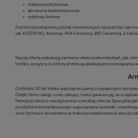
stelaże podtynkowe,
akcesoria łazienkowe oraz
odpływy liniowe.
Pośród wysokiej klasy płytek ceramicznych zaopatrzyć się m
jak 41ZERO42, Ariostea, AVA Ceramica, IRIS Ceramica, a takż
Naszą ofertę wybierają zarówno właściciele mieszkań, jak i d
krótko, wszyscy ci, którzy preferują ekskluzywne rozwiązania 
Arm
Od blisko 30 lat blisko współpracujemy z najlepszymi europ
Dzięki temu robiąc u nas zakupy, masz gwarancję, że urządza
Pamiętaj także o naszej bardzo szerokiej ofercie. Specjaliz
produktów kompleksowego wyposażenia łazienek i szerokiego a
oraz fachowo doradzamy w trakcie podejmowania decyzji zak