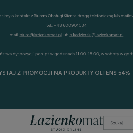
osimy o kontakt z Biurem Obsługi Klienta drogą telefoniczną lub mailo
tel.: +48 600901034
mail:
biuro@lazienkomat.pl
lub
o.kedzierski@lazienkomat.pl
ństwa dyspozycji: pon-pt w godzinach 11.00-18.00, w soboty w god
YSTAJ Z PROMOCJI NA PRODUKTY OLTENS 54% T