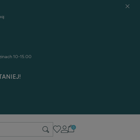
wą:
zinach 10-15.00
ANIEJ!