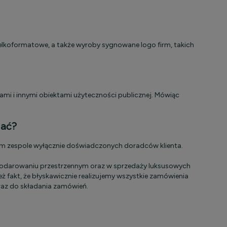
elkoformatowe, a także wyroby sygnowane logo firm, takich
ami i innymi obiektami użyteczności publicznej. Mówiąc
rać?
ym zespole wyłącznie doświadczonych doradców klienta.
gospodarowaniu przestrzennym oraz w sprzedaży luksusowych
 fakt, że błyskawicznie realizujemy wszystkie zamówienia
raz do składania zamówień.