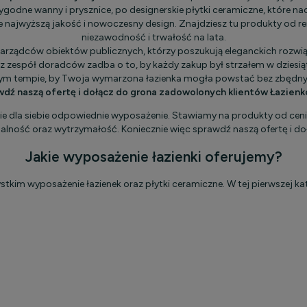
odne wanny i prysznice, po designerskie płytki ceramiczne, które n
ie najwyższą jakość i nowoczesny design. Znajdziesz tu produkty od
niezawodność i trwałość na lata.
arządców obiektów publicznych, którzy poszukują eleganckich rozwiąza
z zespół doradców zadba o to, by każdy zakup był strzałem w dziesi
ym tempie, by Twoja wymarzona łazienka mogła powstać bez zbędny
dź naszą ofertę i dołącz do grona zadowolonych klientów Łazien
ie dla siebie odpowiednie wyposażenie. Stawiamy na produkty od cen
nalność oraz wytrzymałość. Koniecznie więc sprawdź naszą ofertę i d
Jakie wyposażenie łazienki oferujemy?
tkim wyposażenie łazienek oraz płytki ceramiczne. W tej pierwszej ka