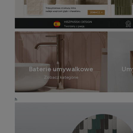
Baterie umywalkowe
Umy
Zobacz kategorie
h