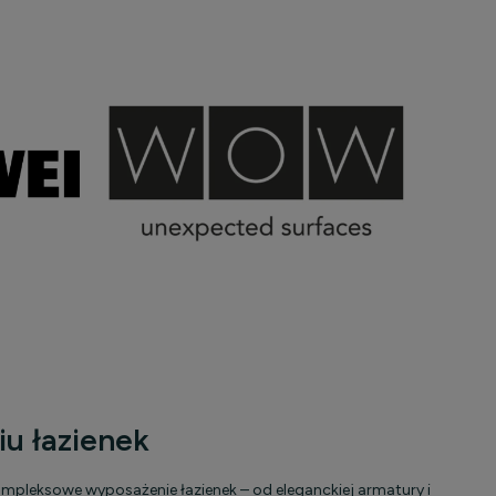
u łazienek
mpleksowe wyposażenie łazienek – od eleganckiej armatury i