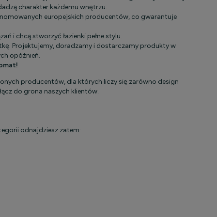
adadzą charakter każdemu wnętrzu.
 renomowanych europejskich producentów, co gwarantuje
ń i chcą stworzyć łazienki pełne stylu.
ątkę. Projektujemy, doradzamy i dostarczamy produkty w
ch opóźnień.
komat!
ionych producentów, dla których liczy się zarówno design
ołącz do grona naszych klientów.
tegorii odnajdziesz zatem: