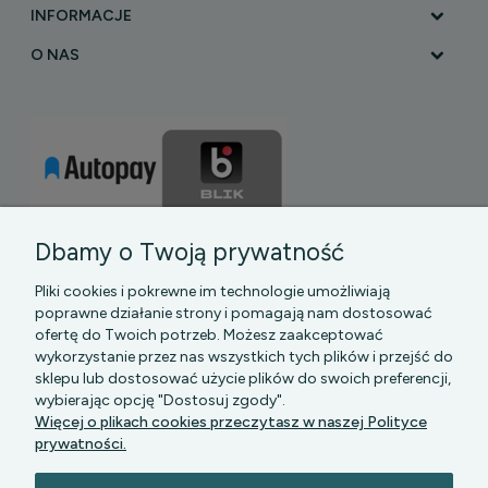
INFORMACJE
O NAS
Dbamy o Twoją prywatność
Pliki cookies i pokrewne im technologie umożliwiają
poprawne działanie strony i pomagają nam dostosować
ofertę do Twoich potrzeb. Możesz zaakceptować
wykorzystanie przez nas wszystkich tych plików i przejść do
sklepu lub dostosować użycie plików do swoich preferencji,
PGK MAZOWSZE SP Z O.O.
|| Bartycka 24-210B,
wybierając opcję "Dostosuj zgody".
00-716 WARSZAWA, woj. mazowieckie || NIP:
Więcej o plikach cookies przeczytasz w naszej Polityce
5272742043
prywatności.