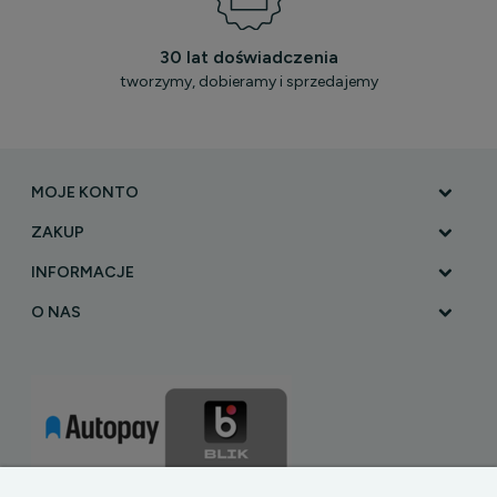
30 lat doświadczenia
tworzymy, dobieramy i sprzedajemy
MOJE KONTO
ZAKUP
INFORMACJE
O NAS