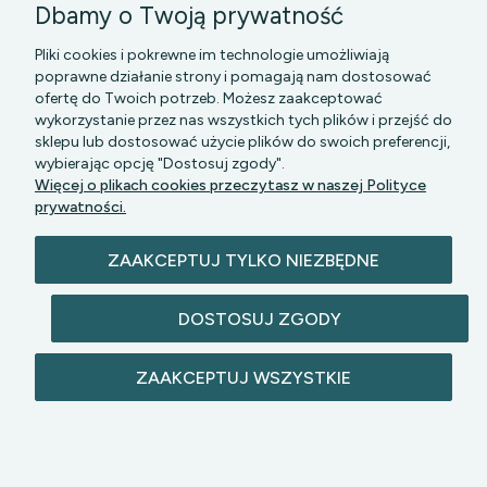
Dbamy o Twoją prywatność
Pliki cookies i pokrewne im technologie umożliwiają
poprawne działanie strony i pomagają nam dostosować
ofertę do Twoich potrzeb. Możesz zaakceptować
wykorzystanie przez nas wszystkich tych plików i przejść do
sklepu lub dostosować użycie plików do swoich preferencji,
PGK MAZOWSZE SP Z O.O.
|| Bartycka 24-210B,
wybierając opcję "Dostosuj zgody".
00-716 WARSZAWA, woj. mazowieckie || NIP:
Więcej o plikach cookies przeczytasz w naszej Polityce
5272742043
prywatności.
ZAAKCEPTUJ TYLKO NIEZBĘDNE
DOSTOSUJ ZGODY
© 2026 lazienkomat.pl | Wszelkie prawa
ZAAKCEPTUJ WSZYSTKIE
zastrzeżone.
POKAŻ PEŁNĄ WERSJĘ STRONY