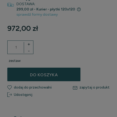
DOSTAWA:
299,00 zł
- Kurier - płytki 120x120
sprawdź formy dostawy
Cena nie zawiera ewentualnych kosztów płatności
972,00 zł
+
-
zestaw
DO KOSZYKA
dodaj do przechowalni
zapytaj o produkt
Udostępnij