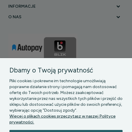
INFORMACJE
O NAS
Dbamy o Twoją prywatność
Pliki cookies i pokrewne im technologie umożliwiają
poprawne działanie strony i pomagają nam dostosować
ofertę do Twoich potrzeb. Możesz zaakceptować
wykorzystanie przez nas wszystkich tych plików i przejść do
sklepu lub dostosować użycie plików do swoich preferencji,
PGK MAZOWSZE SP Z O.O.
|| Bartycka 24-210B,
wybierając opcję "Dostosuj zgody".
00-716 WARSZAWA, woj. mazowieckie || NIP:
Więcej o plikach cookies przeczytasz w naszej Polityce
5272742043
prywatności.