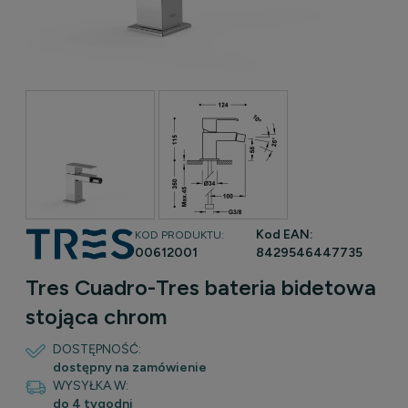
Kod EAN:
KOD PRODUKTU:
00612001
8429546447735
Tres Cuadro-Tres bateria bidetowa
stojąca chrom
DOSTĘPNOŚĆ:
dostępny na zamówienie
WYSYŁKA W:
do 4 tygodni