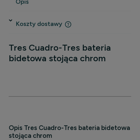
Opis
Koszty dostawy
Cena nie zawiera ewentualnych kosztów płatności
Tres Cuadro-Tres bateria
bidetowa stojąca chrom
Opis Tres Cuadro-Tres bateria bidetowa
stojąca chrom