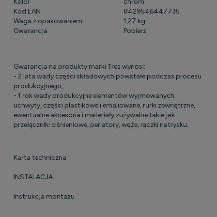
Kolor
chrom
Kod EAN
8429546447735
Waga z opakowaniem
1,27 kg
Gwarancja
Pobierz
Gwarancja na produkty marki Tres wynosi:
- 2 lata wady części składowych powstałe podczas procesu
produkcyjnego,
- 1 rok wady produkcyjne elementów wyjmowanych:
uchwyty, części plastikowe i emaliowane, rurki zewnętrzne,
ewentualne akcesoria i materiały zużywalne takie jak
przełączniki ciśnieniowe, perlatory, węże, rączki natrysku.
Karta techniczna
INSTALACJA
Instrukcja montażu