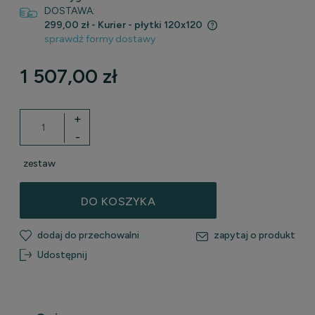
DOSTAWA:
299,00 zł
- Kurier - płytki 120x120
sprawdź formy dostawy
Cena nie zawiera ewentualnych kosztów płatności
1 507,00 zł
+
-
zestaw
DO KOSZYKA
dodaj do przechowalni
zapytaj o produkt
Udostępnij