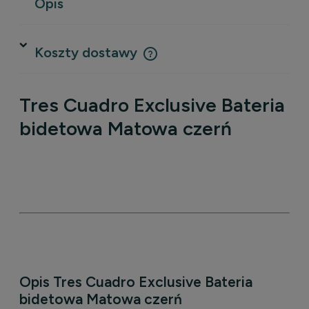
Opis
Koszty dostawy
Cena nie zawiera ewentualnych kosztów płatności
Tres Cuadro Exclusive Bateria
bidetowa Matowa czerń
Opis Tres Cuadro Exclusive Bateria
bidetowa Matowa czerń