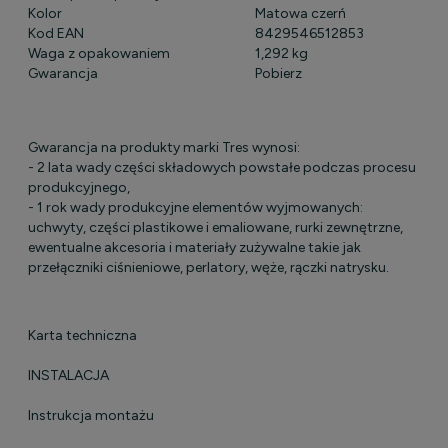
Kolor
Matowa czerń
Kod EAN
8429546512853
Waga z opakowaniem
1,292 kg
Gwarancja
Pobierz
Gwarancja na produkty marki Tres wynosi:
- 2 lata wady części składowych powstałe podczas procesu
produkcyjnego,
- 1 rok wady produkcyjne elementów wyjmowanych:
uchwyty, części plastikowe i emaliowane, rurki zewnętrzne,
ewentualne akcesoria i materiały zużywalne takie jak
przełączniki ciśnieniowe, perlatory, węże, rączki natrysku.
Karta techniczna
INSTALACJA
Instrukcja montażu