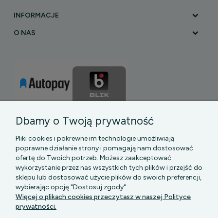
INFORMACJE
O NAS
Dbamy o Twoją prywatność
Pliki cookies i pokrewne im technologie umożliwiają
poprawne działanie strony i pomagają nam dostosować
ofertę do Twoich potrzeb. Możesz zaakceptować
wykorzystanie przez nas wszystkich tych plików i przejść do
sklepu lub dostosować użycie plików do swoich preferencji,
PGK MAZOWSZE SP Z O.O.
|| Bartycka 24-210B,
wybierając opcję "Dostosuj zgody".
00-716 WARSZAWA, woj. mazowieckie || NIP:
Więcej o plikach cookies przeczytasz w naszej Polityce
5272742043
prywatności.