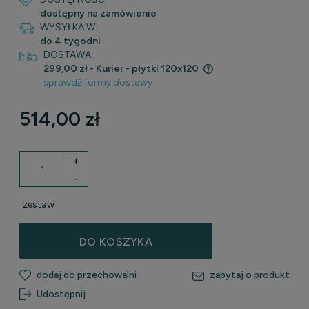
dostępny na zamówienie
WYSYŁKA W:
do 4 tygodni
DOSTAWA:
299,00 zł
- Kurier - płytki 120x120
sprawdź formy dostawy
Cena nie zawiera ewentualnych kosztów płatności
514,00 zł
+
-
zestaw
DO KOSZYKA
dodaj do przechowalni
zapytaj o produkt
Udostępnij