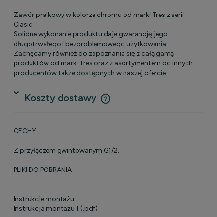
Zawór pralkowy w kolorze chromu od marki Tres z serii
Clasic.
Solidne wykonanie produktu daje gwarancję jego
długotrwałego i bezproblemowego użytkowania.
Zachęcamy również do zapoznania się z całą gamą
produktów od marki Tres oraz z asortymentem od innych
producentów także dostępnych w naszej ofercie.
Koszty dostawy
Cena nie zawiera ewentualnych kosztów płatności
CECHY
Z przyłączem gwintowanym G1/2.
PLIKI DO POBRANIA
Instrukcje montażu
Instrukcja montażu 1 (.pdf)