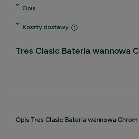
Opis
Koszty dostawy
Cena nie zawiera ewentualnych 
Tres Clasic Bateria wannowa 
płatności
Opis Tres Clasic Bateria wannowa Chrom