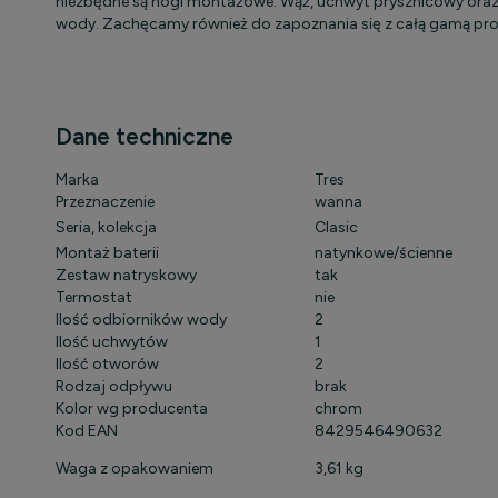
niezbędne są nogi montażowe. Wąż, uchwyt prysznicowy oraz s
wody. Zachęcamy również do zapoznania się z całą gamą pro
Dane techniczne
Marka
Tres
Przeznaczenie
wanna
Seria, kolekcja
Clasic
Montaż baterii
natynkowe/ścienne
Zestaw natryskowy
tak
Termostat
nie
Ilość odbiorników wody
2
Ilość uchwytów
1
Ilość otworów
2
Rodzaj odpływu
brak
Kolor wg producenta
chrom
Kod EAN
8429546490632
Waga z opakowaniem
3,61 kg