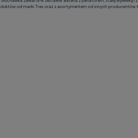
łuchawka zawarte w zestawie. Bateria z perlatorem, stałą wylewką i z
duktów od marki Tres oraz z asortymentem od innych producentów ta