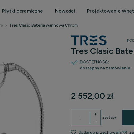
Płytki ceramiczne
Nowości
Projektowanie Wnęt
we
Tres Clasic Bateria wannowa Chrom
KOD
Tres Clasic Ba
DOSTĘPNOŚĆ:
dostępny na zamówienie
C
2 552,00 zł
p
+
zestaw
-
dodaj do przechowalni
za