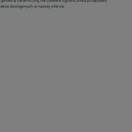
 głowica ceramiczną, nie zawiera ogranicznika przepływu
kże dostępnych w naszej ofercie.