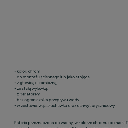
- kolor: chrom
- do montażu ściennego lub jako stojąca
- z głowicą ceramiczną,
- ze stałą wylewką,
- z perlatorem
- bez ogranicznika przepływu wody
- w zestawie: wąż, słuchawka oraz uchwyt prysznicowy
Bateria przeznaczona do wanny, w kolorze chromu od marki Tr