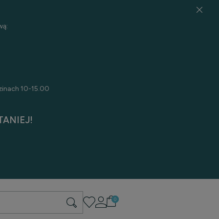
wą:
zinach 10-15.00
ANIEJ!