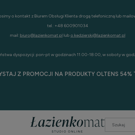
osimy o kontakt z Biurem Obsługi Klienta drogą telefoniczną lub mailo
tel.: +48 600901034
mail:
biuro@lazienkomat.pl
lub
o.kedzierski@lazienkomat.pl
ństwa dyspozycji: pon-pt w godzinach 11.00-18.00, w soboty w god
YSTAJ Z PROMOCJI NA PRODUKTY OLTENS 54% T