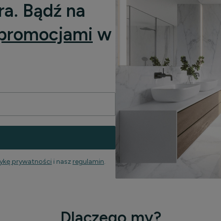
ra. Bądź na
promocjami
w
tykę prywatności
i nasz
regulamin
.
Dlaczego my?