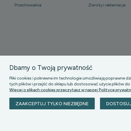
Przechowalnia
Zwroty i reklamacje
Dbamy o Twoją prywatność
PGK MAZOWSZE S
Pliki cookies i pokrewne im technologie umożliwiają poprawne 
tych plików i przejść do sklepu lub dostosować użycie plików do
Więcej o plikach cookies przeczytasz w naszej Polityce prywatn
ZAAKCEPTUJ TYLKO NIEZBĘDNE
DOSTOSU