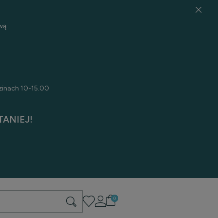
wą:
zinach 10-15.00
ANIEJ!