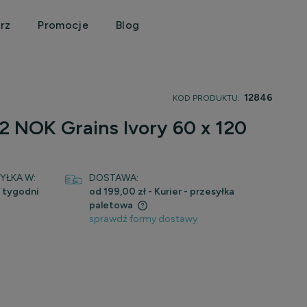
rz
Promocje
Blog
12846
KOD PRODUKTU:
 NOK Grains Ivory 60 x 120
YŁKA W:
DOSTAWA:
 tygodni
od 199,00 zł
- Kurier - przesyłka
paletowa
sprawdź formy dostawy
 zawiera ewentualnych kosztów
i