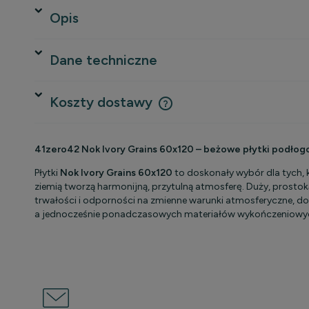
Opis
Dane techniczne
Koszty dostawy
Cena nie zawiera ewentualnych 
41zero42 Nok Ivory Grains 60x120 – beżowe płytki podłogo
płatności
Płytki
Nok Ivory Grains 60x120
to doskonały wybór dla tych, k
ziemią tworzą harmonijną, przytulną atmosferę. Duży, prostoką
trwałości i odporności na zmienne warunki atmosferyczne, do
a jednocześnie ponadczasowych materiałów wykończeniowy