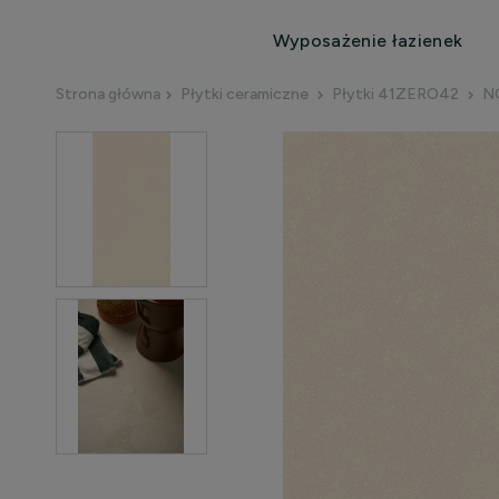
Wyposażenie łazienek
Strona główna
Płytki ceramiczne
Płytki 41ZERO42
N