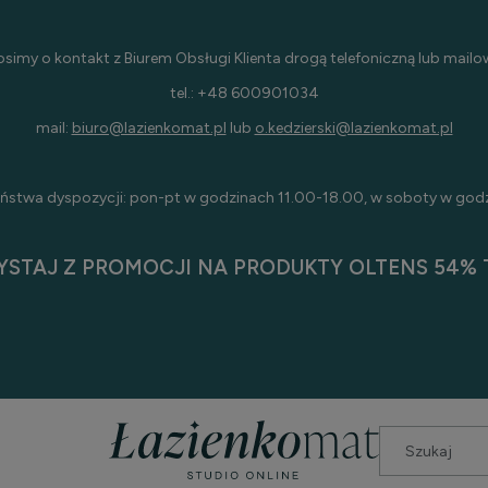
osimy o kontakt z Biurem Obsługi Klienta drogą telefoniczną lub mailo
tel.: +48 600901034
mail:
biuro@lazienkomat.pl
lub
o.kedzierski@lazienkomat.pl
ństwa dyspozycji: pon-pt w godzinach 11.00-18.00, w soboty w god
YSTAJ Z PROMOCJI NA PRODUKTY OLTENS 54% T