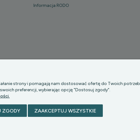
Informacja RODO
P Z O.O.
|| Bartycka 24-210B, 00-716 WARSZAWA, woj. mazowieckie 
działanie strony i pomagają nam dostosować ofertę do Twoich potrze
 swoich preferencji, wybierając opcję "Dostosuj zgody".
ości.
J ZGODY
ZAAKCEPTUJ WSZYSTKIE