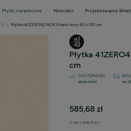
Płytki ceramiczne
Nowości
Projektowanie Wnęt
OK
Płytka 41ZERO42 NOK Grains Ivory 60 x 120 cm
Płytka 41ZERO42
cm
DOSTĘPNOŚĆ:
WYS
duża ilość
do 4
Cena nie
585,68 zł
płatnośc
(1
m2
=
406,72 zł
)