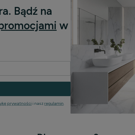
ra. Bądź na
promocjami
w
tykę prywatności
i nasz
regulamin
.