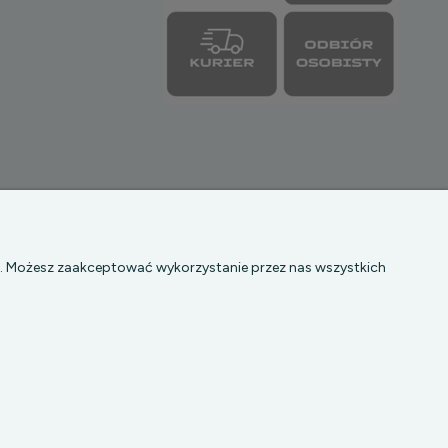
|| NIP: 5272742043
b. Możesz zaakceptować wykorzystanie przez nas wszystkich
© 2026 lazienkomat.pl | Wszelkie prawa zastrzeżone.