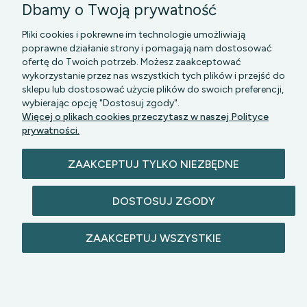
Dbamy o Twoją prywatność
Pliki cookies i pokrewne im technologie umożliwiają
poprawne działanie strony i pomagają nam dostosować
ofertę do Twoich potrzeb. Możesz zaakceptować
wykorzystanie przez nas wszystkich tych plików i przejść do
sklepu lub dostosować użycie plików do swoich preferencji,
PGK MAZOWSZE SP Z O.O.
|| Bartycka 24-210B,
wybierając opcję "Dostosuj zgody".
00-716 WARSZAWA, woj. mazowieckie || NIP:
Więcej o plikach cookies przeczytasz w naszej Polityce
5272742043
prywatności.
ZAAKCEPTUJ TYLKO NIEZBĘDNE
DOSTOSUJ ZGODY
© 2026 lazienkomat.pl | Wszelkie prawa
ZAAKCEPTUJ WSZYSTKIE
zastrzeżone.
POKAŻ PEŁNĄ WERSJĘ STRONY