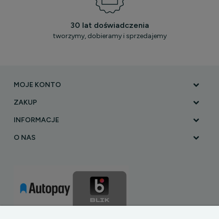
30 lat doświadczenia
tworzymy, dobieramy i sprzedajemy
MOJE KONTO
ZAKUP
INFORMACJE
O NAS