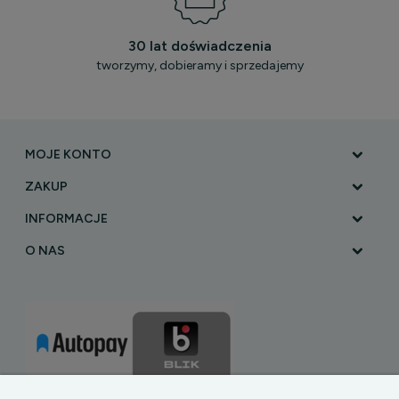
30 lat doświadczenia
tworzymy, dobieramy i sprzedajemy
MOJE KONTO
ZAKUP
INFORMACJE
O NAS