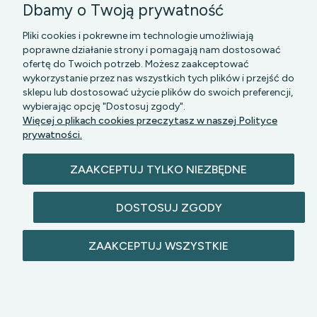
Dbamy o Twoją prywatność
Pliki cookies i pokrewne im technologie umożliwiają
poprawne działanie strony i pomagają nam dostosować
ofertę do Twoich potrzeb. Możesz zaakceptować
wykorzystanie przez nas wszystkich tych plików i przejść do
sklepu lub dostosować użycie plików do swoich preferencji,
PGK MAZOWSZE SP Z O.O.
|| Bartycka 24-210B,
wybierając opcję "Dostosuj zgody".
00-716 WARSZAWA, woj. mazowieckie || NIP:
Więcej o plikach cookies przeczytasz w naszej Polityce
5272742043
prywatności.
ZAAKCEPTUJ TYLKO NIEZBĘDNE
DOSTOSUJ ZGODY
© 2026 lazienkomat.pl | Wszelkie prawa
ZAAKCEPTUJ WSZYSTKIE
zastrzeżone.
POKAŻ PEŁNĄ WERSJĘ STRONY