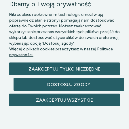
Dbamy o Twoją prywatność
Pliki cookies i pokrewne im technologie umożliwiają
poprawne działanie strony i pomagają nam dostosować
ofertę do Twoich potrzeb. Możesz zaakceptować
wykorzystanie przez nas wszystkich tych plików i przejść do
sklepu lub dostosować użycie plików do swoich preferencji,
PGK MAZOWSZE SP Z O.O.
|| Bartycka 24-210B,
wybierając opcję "Dostosuj zgody".
00-716 WARSZAWA, woj. mazowieckie || NIP:
Więcej o plikach cookies przeczytasz w naszej Polityce
5272742043
prywatności.
ZAAKCEPTUJ TYLKO NIEZBĘDNE
DOSTOSUJ ZGODY
© 2026 lazienkomat.pl | Wszelkie prawa
ZAAKCEPTUJ WSZYSTKIE
zastrzeżone.
POKAŻ PEŁNĄ WERSJĘ STRONY