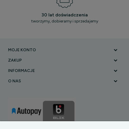
30 lat doświadczenia
tworzymy, dobieramy i sprzedajemy
MOJE KONTO
ZAKUP
INFORMACJE
O NAS