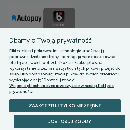
Dbamy o Twoją prywatność
Pliki cookies i pokrewne im technologie umożliwiają
poprawne działanie strony i pomagają nam dostosować
ofertę do Twoich potrzeb. Możesz zaakceptować
wykorzystanie przez nas wszystkich tych plików i przejść do
sklepu lub dostosować użycie plików do swoich preferencji,
PGK MAZOWSZE SP Z O.O.
|| Bartycka 24-210B,
wybierając opcję "Dostosuj zgody".
00-716 WARSZAWA, woj. mazowieckie || NIP:
Więcej o plikach cookies przeczytasz w naszej Polityce
5272742043
prywatności.
ZAAKCEPTUJ TYLKO NIEZBĘDNE
DOSTOSUJ ZGODY