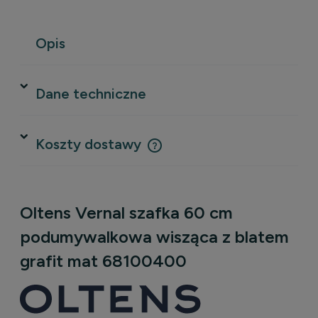
Opis
Dane techniczne
Koszty dostawy
Cena nie zawiera ewentualnych kosztów płatności
Oltens Vernal szafka 60 cm
podumywalkowa wisząca z blatem
grafit mat 68100400