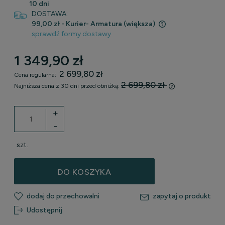
10 dni
DOSTAWA:
99,00 zł
- Kurier- Armatura (większa)
sprawdź formy dostawy
Cena nie zawiera ewentualnych kosztów płatności
1 349,90 zł
2 699,80 zł
Cena regularna:
2 699,80 zł
Najniższa cena z 30 dni przed obniżką:
Jeżeli produkt 
30 dni, wyświet
+
momentu, kiedy 
-
sprzedaży.
szt.
DO KOSZYKA
dodaj do przechowalni
zapytaj o produkt
Udostępnij