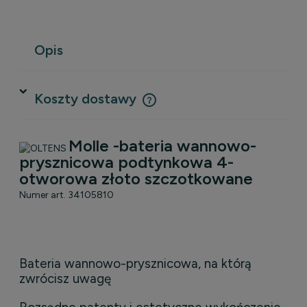
Opis
Koszty dostawy
Cena nie zawiera ewentualnych kosztów płatności
Molle -
bateria wannowo-
prysznicowa podtynkowa 4-
otworowa złoto szczotkowane
Numer art. 34105810
Bateria wannowo-prysznicowa, na którą
zwrócisz uwagę