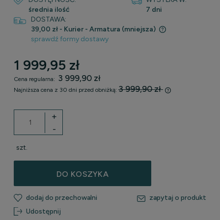
średnia ilość
7 dni
DOSTAWA:
39,00 zł
- Kurier - Armatura (mniejsza)
sprawdź formy dostawy
Cena nie zawiera ewentualnych kosztów płatności
1 999,95 zł
3 999,90 zł
Cena regularna:
3 999,90 zł
Najniższa cena z 30 dni przed obniżką:
Jeżeli produkt 
30 dni, wyświet
+
momentu, kiedy 
-
sprzedaży.
szt.
DO KOSZYKA
dodaj do przechowalni
zapytaj o produkt
Udostępnij