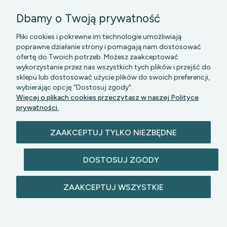
Dbamy o Twoją prywatność
Pliki cookies i pokrewne im technologie umożliwiają
poprawne działanie strony i pomagają nam dostosować
ofertę do Twoich potrzeb. Możesz zaakceptować
wykorzystanie przez nas wszystkich tych plików i przejść do
sklepu lub dostosować użycie plików do swoich preferencji,
PGK MAZOWSZE SP Z O.O.
|| Bartycka 24-210B,
wybierając opcję "Dostosuj zgody".
00-716 WARSZAWA, woj. mazowieckie || NIP:
Więcej o plikach cookies przeczytasz w naszej Polityce
5272742043
prywatności.
ZAAKCEPTUJ TYLKO NIEZBĘDNE
DOSTOSUJ ZGODY
© 2026 lazienkomat.pl | Wszelkie prawa
ZAAKCEPTUJ WSZYSTKIE
zastrzeżone.
POKAŻ PEŁNĄ WERSJĘ STRONY