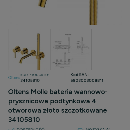
Kod EAN:
KOD PRODUKTU:
Oltens
34105810
5903003008811
Oltens Molle bateria wannowo-
prysznicowa podtynkowa 4
otworowa złoto szczotkowane
34105810
DOSTĘPNOŚĆ:
WYSYŁKA W: