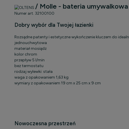
/ Molle - bateria umywalko
Cena nie zawiera ewentualnych 
płatności
Numer art. 32100100
Dobry wybór dla Twojej łazienki
Rozsądne patenty i estetyczne wykończenie kluczem do idealn
jednouchwytowa
materiał mosiądz
kolor chrom
przepływ 5 l/min
bez termostatu
rodzaj wylewki: stała
waga z opakowaniem 1,63 kg
wymiary z opakowaniem 19 cm x 25 cm x 9 cm
Nowoczesna przestrzeń