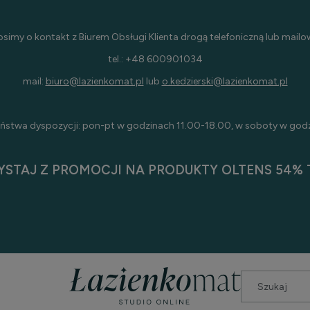
osimy o kontakt z Biurem Obsługi Klienta drogą telefoniczną lub mailo
tel.: +48 600901034
mail:
biuro@lazienkomat.pl
lub
o.kedzierski@lazienkomat.pl
ństwa dyspozycji: pon-pt w godzinach 11.00-18.00, w soboty w god
YSTAJ Z PROMOCJI NA PRODUKTY OLTENS 54% T