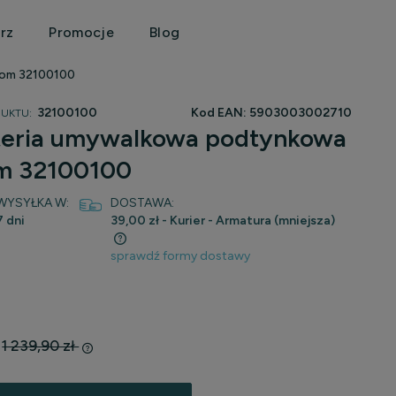
rz
Promocje
Blog
rom 32100100
32100100
Kod EAN:
5903003002710
UKTU:
ateria umywalkowa podtynkowa
m 32100100
WYSYŁKA W:
DOSTAWA:
7 dni
39,00 zł
- Kurier - Armatura (mniejsza)
sprawdź formy dostawy
wentualnych kosztów
1 239,90 zł
:
any krócej niż