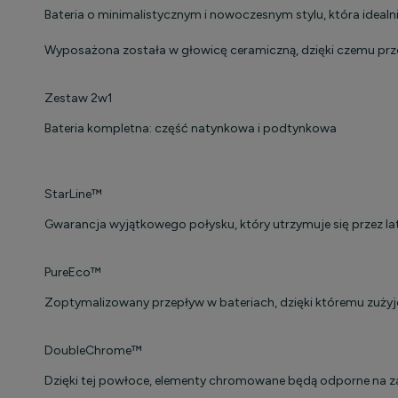
Bateria o minimalistycznym i nowoczesnym stylu, która idealni
Wyposażona została w głowicę ceramiczną, dzięki czemu przez c
Zestaw 2w1
Bateria kompletna: część natynkowa i podtynkowa
StarLine™
Gwarancja wyjątkowego połysku, który utrzymuje się przez la
PureEco™
Zoptymalizowany przepływ w bateriach, dzięki któremu zużyje
DoubleChrome™
Dzięki tej powłoce, elementy chromowane będą odporne na zabr