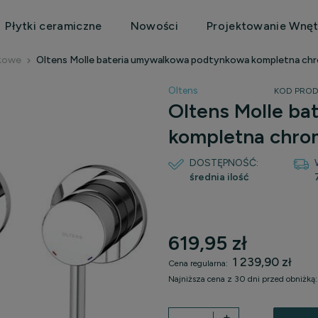
Płytki ceramiczne
Nowości
Projektowanie Wnęt
kowe
Oltens Molle bateria umywalkowa podtynkowa kompletna ch
Oltens
KOD PROD
Oltens Molle b
kompletna chro
DOSTĘPNOŚĆ:
średnia ilość
Cena nie zawiera e
619,95 zł
płatności
1 239,90 zł
Cena regularna:
Najniższa cena z 30 dni przed obniżką
Jeżeli produkt jest sprzedaw
+