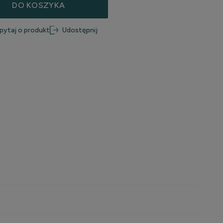
DO KOSZYKA
jniższa cena od
wił się w
pytaj o produkt
Udostępnij