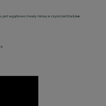
 jest wyjątkowo trwały i łatwy w czyszczen
Star
Line
ta.