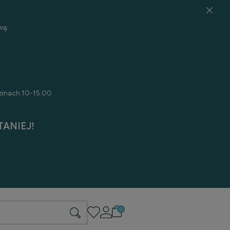
wą:
zinach 10-15.00
ANIEJ!