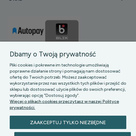
Dbamy o Twoją prywatność
Pliki cookies i pokrewne im technologie umożliwiają
poprawne działanie strony i pomagają nam dostosować
ofertę do Twoich potrzeb. Możesz zaakceptować
wykorzystanie przez nas wszystkich tych plików i przejść do
sklepu lub dostosować użycie plików do swoich preferencji,
PGK MAZOWSZE SP Z O.O.
|| Bartycka 24-210B,
wybierając opcję "Dostosuj zgody".
00-716 WARSZAWA, woj. mazowieckie || NIP:
Więcej o plikach cookies przeczytasz w naszej Polityce
5272742043
prywatności.
ZAAKCEPTUJ TYLKO NIEZBĘDNE