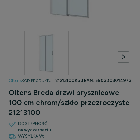
Oltens
21213100
Kod EAN:
5903003014973
KOD PRODUKTU:
Oltens Breda drzwi prysznicowe
100 cm chrom/szkło przezroczyste
21213100
DOSTĘPNOŚĆ:
na wyczerpaniu
WYSYŁKA W: