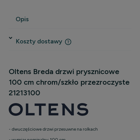
Opis
Koszty dostawy
Cena nie zawiera ewentualnych kosztów płatności
Oltens Breda drzwi prysznicowe
100 cm chrom/szkło przezroczyste
21213100
- dwuczęściowe drzwi przesuwne na rolkach
- wymiar nominalny: 100 cm