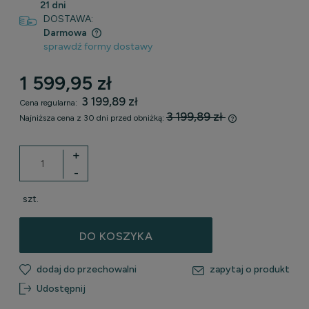
21 dni
DOSTAWA:
Darmowa
sprawdź formy dostawy
Cena nie zawiera ewentualnych kosztów płatności
1 599,95 zł
3 199,89 zł
Cena regularna:
3 199,89 zł
Najniższa cena z 30 dni przed obniżką:
Jeżeli produkt j
30 dni, wyświetl
+
momentu, kiedy p
-
sprzedaży.
szt.
DO KOSZYKA
dodaj do przechowalni
zapytaj o produkt
Udostępnij