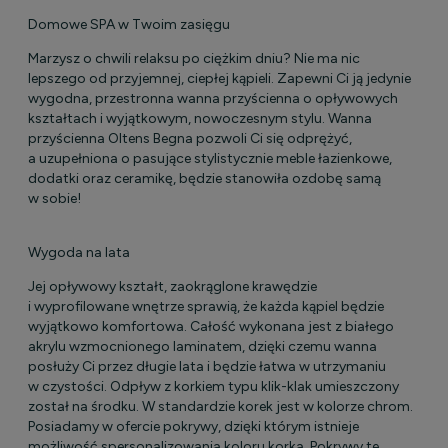
Domowe SPA w Twoim zasięgu
Marzysz o chwili relaksu po ciężkim dniu? Nie ma nic
lepszego od przyjemnej, ciepłej kąpieli. Zapewni Ci ją jedynie
wygodna, przestronna wanna przyścienna o opływowych
kształtach i wyjątkowym, nowoczesnym stylu. Wanna
przyścienna Oltens Begna pozwoli Ci się odprężyć,
a uzupełniona o pasujące stylistycznie meble łazienkowe,
dodatki oraz ceramikę, będzie stanowiła ozdobę samą
w sobie!
Wygoda na lata
Jej opływowy kształt, zaokrąglone krawędzie
i wyprofilowane wnętrze sprawią, że każda kąpiel będzie
wyjątkowo komfortowa. Całość wykonana jest z białego
akrylu wzmocnionego laminatem, dzięki czemu wanna
posłuży Ci przez długie lata i będzie łatwa w utrzymaniu
w czystości. Odpływ z korkiem typu klik-klak umieszczony
został na środku. W standardzie korek jest w kolorze chrom.
Posiadamy w ofercie pokrywy, dzięki którym istnieje
możliwość spersonalizowania koloru korka. Pokrywy te