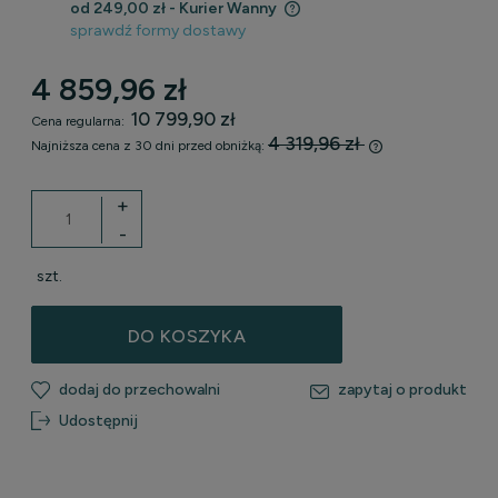
od 249,00 zł
- Kurier Wanny
sprawdź formy dostawy
Cena nie zawiera ewentualnych kosztów płatności
4 859,96 zł
10 799,90 zł
Cena regularna:
4 319,96 zł
Najniższa cena z 30 dni przed obniżką:
Jeżeli produkt j
30 dni, wyświetl
+
momentu, kiedy 
-
sprzedaży.
szt.
DO KOSZYKA
dodaj do przechowalni
zapytaj o produkt
Udostępnij