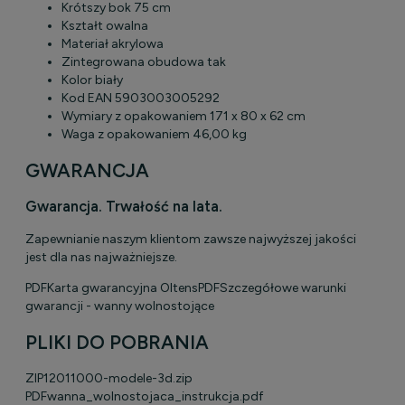
Krótszy bok
75 cm
Kształt
owalna
Materiał
akrylowa
Zintegrowana obudowa
tak
Kolor
biały
Kod EAN
5903003005292
Wymiary z opakowaniem
171 x 80 x 62 cm
Waga z opakowaniem
46,00 kg
GWARANCJA
Gwarancja. Trwałość na lata.
Zapewnianie naszym klientom zawsze najwyższej jakości
jest dla nas najważniejsze.
PDF
Karta gwarancyjna Oltens
PDF
Szczegółowe warunki
gwarancji - wanny wolnostojące
PLIKI DO POBRANIA
ZIP
12011000-modele-3d.zip
PDF
wanna_wolnostojaca_instrukcja.pdf