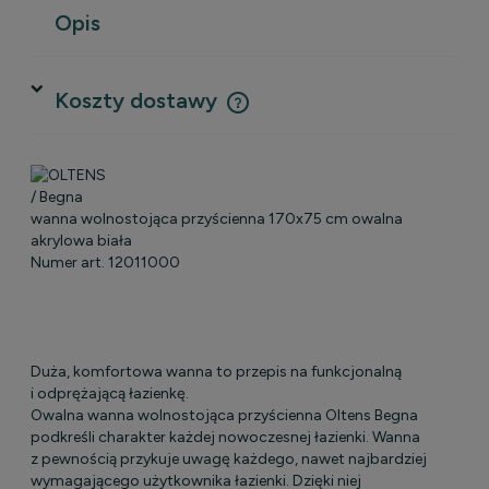
Opis
Koszty dostawy
Cena nie zawiera ewentualnych kosztów płatności
/ Begna
wanna wolnostojąca przyścienna 170x75 cm owalna
akrylowa biała
Numer art. 12011000
Duża, komfortowa wanna to przepis na funkcjonalną
i odprężającą łazienkę.
Owalna wanna wolnostojąca przyścienna Oltens Begna
podkreśli charakter każdej nowoczesnej łazienki. Wanna
z pewnością przykuje uwagę każdego, nawet najbardziej
wymagającego użytkownika łazienki. Dzięki niej