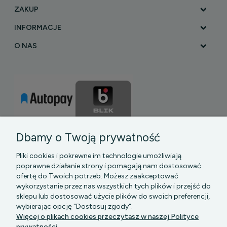
ZAKUP
INFORMACJE
O NAS
Dbamy o Twoją prywatność
Pliki cookies i pokrewne im technologie umożliwiają
poprawne działanie strony i pomagają nam dostosować
ofertę do Twoich potrzeb. Możesz zaakceptować
wykorzystanie przez nas wszystkich tych plików i przejść do
sklepu lub dostosować użycie plików do swoich preferencji,
PGK MAZOWSZE SP Z O.O.
|| Bartycka 24-210B,
wybierając opcję "Dostosuj zgody".
00-716 WARSZAWA, woj. mazowieckie || NIP:
Więcej o plikach cookies przeczytasz w naszej Polityce
5272742043
prywatności.