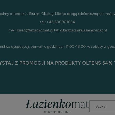
osimy o kontakt z Biurem Obsługi Klienta drogą telefoniczną lub mailo
tel.: +48 600901034
mail:
biuro@lazienkomat.pl
lub
o.kedzierski@lazienkomat.pl
ństwa dyspozycji: pon-pt w godzinach 11.00-18.00, w soboty w god
YSTAJ Z PROMOCJI NA PRODUKTY OLTENS 54% T