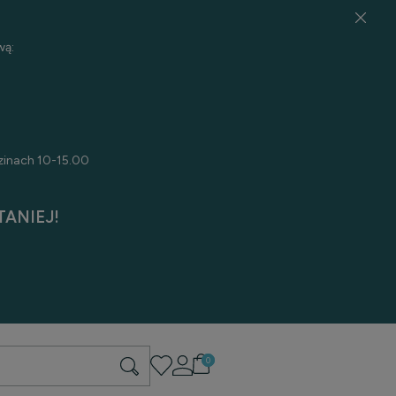
wą:
zinach 10-15.00
ANIEJ!