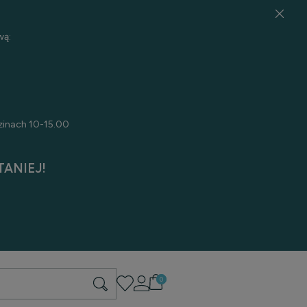
wą:
zinach 10-15.00
ANIEJ!