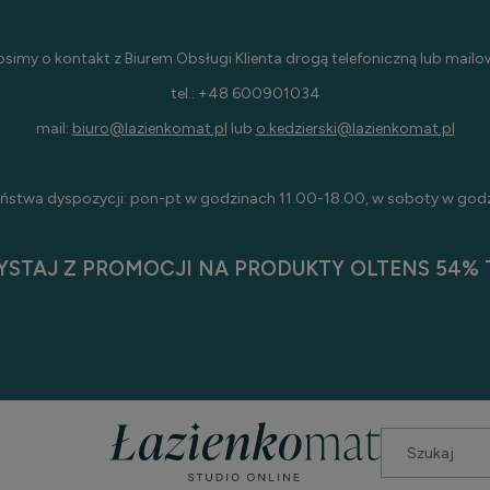
osimy o kontakt z Biurem Obsługi Klienta drogą telefoniczną lub mailo
tel.: +48 600901034
mail:
biuro@lazienkomat.pl
lub
o.kedzierski@lazienkomat.pl
ństwa dyspozycji: pon-pt w godzinach 11.00-18.00, w soboty w god
YSTAJ Z PROMOCJI NA PRODUKTY OLTENS 54% T