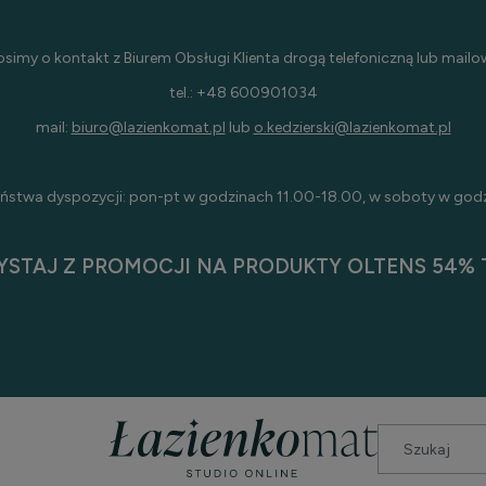
osimy o kontakt z Biurem Obsługi Klienta drogą telefoniczną lub mailo
tel.: +48 600901034
mail:
biuro@lazienkomat.pl
lub
o.kedzierski@lazienkomat.pl
ństwa dyspozycji: pon-pt w godzinach 11.00-18.00, w soboty w god
YSTAJ Z PROMOCJI NA PRODUKTY OLTENS 54% T