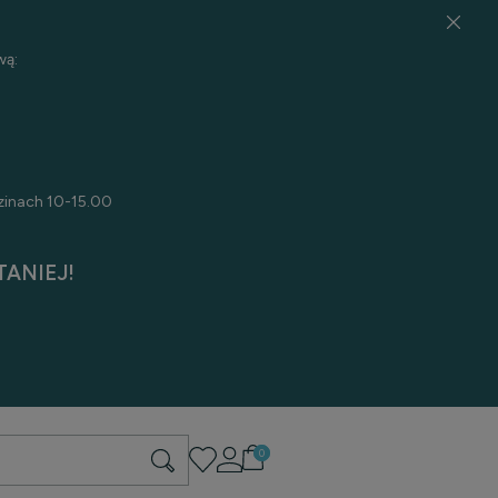
wą:
zinach 10-15.00
ANIEJ!