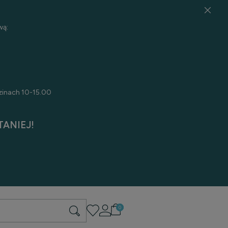
wą:
zinach 10-15.00
ANIEJ!