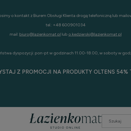
osimy o kontakt z Biurem Obsługi Klienta drogą telefoniczną lub mailo
tel.: +48 600901034
mail:
biuro@lazienkomat.pl
lub
o.kedzierski@lazienkomat.pl
ństwa dyspozycji: pon-pt w godzinach 11.00-18.00, w soboty w god
YSTAJ Z PROMOCJI NA PRODUKTY OLTENS 54% T