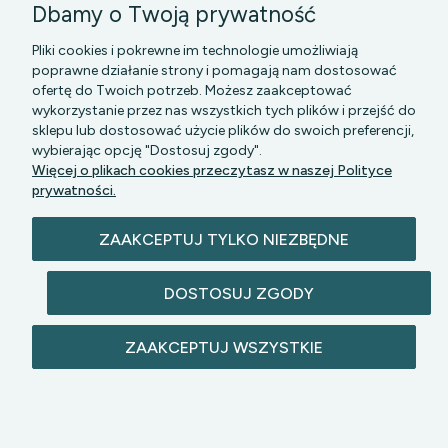
Dbamy o Twoją prywatność
Pliki cookies i pokrewne im technologie umożliwiają
poprawne działanie strony i pomagają nam dostosować
ofertę do Twoich potrzeb. Możesz zaakceptować
wykorzystanie przez nas wszystkich tych plików i przejść do
sklepu lub dostosować użycie plików do swoich preferencji,
PGK MAZOWSZE SP Z O.O.
|| Bartycka 24-210B,
wybierając opcję "Dostosuj zgody".
00-716 WARSZAWA, woj. mazowieckie || NIP:
Więcej o plikach cookies przeczytasz w naszej Polityce
5272742043
prywatności.
ZAAKCEPTUJ TYLKO NIEZBĘDNE
DOSTOSUJ ZGODY
© 2026 lazienkomat.pl | Wszelkie prawa
ZAAKCEPTUJ WSZYSTKIE
zastrzeżone.
POKAŻ PEŁNĄ WERSJĘ STRONY