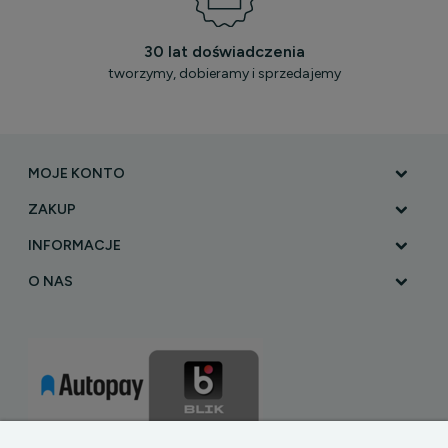
30 lat doświadczenia
tworzymy, dobieramy i sprzedajemy
MOJE KONTO
ZAKUP
INFORMACJE
O NAS