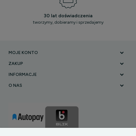
30 lat doświadczenia
tworzymy, dobieramy i sprzedajemy
MOJE KONTO
ZAKUP
INFORMACJE
O NAS