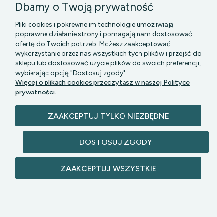
Dbamy o Twoją prywatność
Pliki cookies i pokrewne im technologie umożliwiają
poprawne działanie strony i pomagają nam dostosować
ofertę do Twoich potrzeb. Możesz zaakceptować
wykorzystanie przez nas wszystkich tych plików i przejść do
sklepu lub dostosować użycie plików do swoich preferencji,
PGK MAZOWSZE SP Z O.O.
|| Bartycka 24-210B,
wybierając opcję "Dostosuj zgody".
00-716 WARSZAWA, woj. mazowieckie || NIP:
Więcej o plikach cookies przeczytasz w naszej Polityce
5272742043
prywatności.
ZAAKCEPTUJ TYLKO NIEZBĘDNE
DOSTOSUJ ZGODY
© 2026 lazienkomat.pl | Wszelkie prawa
ZAAKCEPTUJ WSZYSTKIE
zastrzeżone.
POKAŻ PEŁNĄ WERSJĘ STRONY