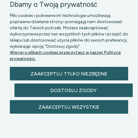
Dbamy o Twoją prywatność
Pliki cookies i pokrewne im technologie umożliwiają
poprawne działanie strony i pomagają nam dostosować
ofertę do Twoich potrzeb. Możesz zaakceptować
wykorzystanie przez nas wszystkich tych plików i przejść do
sklepu lub dostosować użycie plików do swoich preferencji,
PGK MAZOWSZE SP Z O.O.
|| Bartycka 24-210B,
wybierając opcję "Dostosuj zgody".
00-716 WARSZAWA, woj. mazowieckie || NIP:
Więcej o plikach cookies przeczytasz w naszej Polityce
5272742043
prywatności.
ZAAKCEPTUJ TYLKO NIEZBĘDNE
DOSTOSUJ ZGODY
© 2026 lazienkomat.pl | Wszelkie prawa
ZAAKCEPTUJ WSZYSTKIE
zastrzeżone.
POKAŻ PEŁNĄ WERSJĘ STRONY