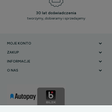
30 lat doświadczenia
tworzymy, dobieramy i sprzedajemy
MOJE KONTO
ZAKUP
INFORMACJE
O NAS