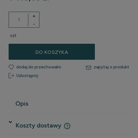
+
-
szt.
DO KOSZYKA
dodaj do przechowalni
zapytaj o produkt
Udostępnij
Opis
Koszty dostawy
Cena nie zawiera ewentualnych kosztów płatności