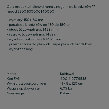
Opis produktu Kaldewei rama z nogami do brodzików FR
model 5300 530000140000
- wymiary: 150x180 cm
- pasuje do brodzików od 130 do 180 cm
- długość zewnętrzna: 1459 mm
- szerokość zewnętrzna: 1459 mm
- wysokość zabudowy 63-164 mm
- przeznaczona do płaskich i superpłaskich brodzików
- wyciszone nogi
Marka
Kaldewei
Kod EAN
4001112779538
Wymiary z opakowaniem
11 x 8 x 120 cm
Waga z opakowaniem
6,09 kg
Gwarancja
Pobierz