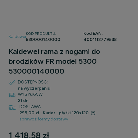
Kod EAN:
KOD PRODUKTU:
Kaldewei
530000140000
4001112779538
Kaldewei rama z nogami do
brodzików FR model 5300
530000140000
DOSTĘPNOŚĆ:
na wyczerpaniu
WYSYŁKA W:
21 dni
DOSTAWA:
299,00 zł
- Kurier - płytki 120x120
sprawdź formy dostawy
Cena nie zawiera ewentualnych kosztów płatności
1 418,58 zł