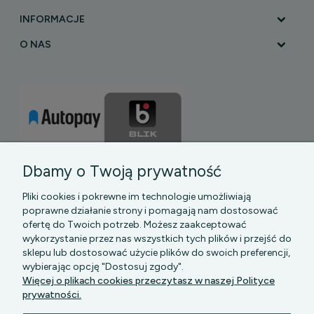
INFORMACJE
O NAS
Dbamy o Twoją prywatność
Pliki cookies i pokrewne im technologie umożliwiają
poprawne działanie strony i pomagają nam dostosować
ofertę do Twoich potrzeb. Możesz zaakceptować
wykorzystanie przez nas wszystkich tych plików i przejść do
sklepu lub dostosować użycie plików do swoich preferencji,
PGK MAZOWSZE SP Z O.O.
|| Bartycka 24-210B,
wybierając opcję "Dostosuj zgody".
00-716 WARSZAWA, woj. mazowieckie || NIP:
Więcej o plikach cookies przeczytasz w naszej Polityce
5272742043
prywatności.