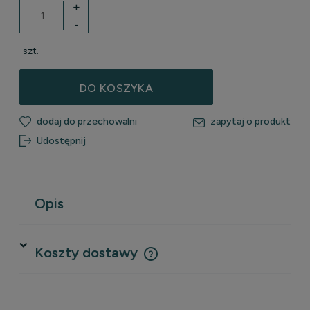
+
-
szt.
DO KOSZYKA
dodaj do przechowalni
zapytaj o produkt
Udostępnij
Opis
Koszty dostawy
Cena nie zawiera ewentualnych kosztów płatności