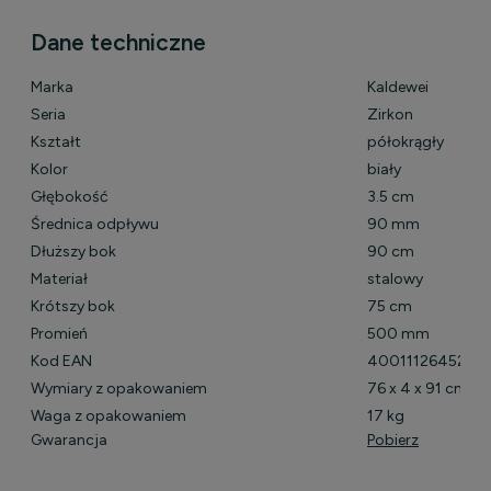
Dane techniczne
Marka
Kaldewei
Seria
Zirkon
Kształt
półokrągły
Kolor
biały
Głębokość
3.5 cm
Średnica odpływu
90 mm
Dłuższy bok
90 cm
Materiał
stalowy
Krótszy bok
75 cm
Promień
500 mm
Kod EAN
4001112645222
Wymiary z opakowaniem
76 x 4 x 91 cm
Waga z opakowaniem
17 kg
Gwarancja
Pobierz