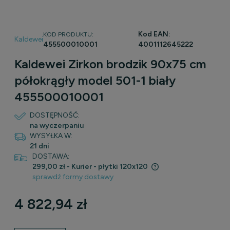
Kod EAN:
KOD PRODUKTU:
Kaldewei
455500010001
4001112645222
Kaldewei Zirkon brodzik 90x75 cm
półokrągły model 501-1 biały
455500010001
DOSTĘPNOŚĆ:
na wyczerpaniu
WYSYŁKA W:
21 dni
DOSTAWA:
299,00 zł
- Kurier - płytki 120x120
sprawdź formy dostawy
Cena nie zawiera ewentualnych kosztów płatności
4 822,94 zł