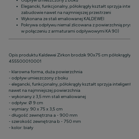
Odpływ umieszczony z boku
Elegancki, funkcjonalny, półokrągły kształt sprzyja intelige
zabudowie nawet na najmniejszej przestrzeni
Wykonana ze stali emaliowanej KALDEWEI
Pokrywa odpływu niemal zlicowana z powierzchnią pryszni
w połączeniu z armaturami odpływowymi KA 90)
Opis produktu Kaldewei Zirkon brodzik 90x75 cm półokrągły mod
455500010001
- klarowna forma, duża powierzchnia
- odpływ umieszczony z boku
- elegancki, funkcjonalny, półokrągły kształt sprzyja inteligentne
nawet na najmniejszej powierzchnia
- wykonany z 3,5 mm stali emaliowanej
- odpływ: Ø 9 cm
- wymiary: 90 x 75 x 3,5 cm
- długość zewnętrzna a - 900 mm
- szerokość zewnętrzna b - 750 mm
- kolor: biały