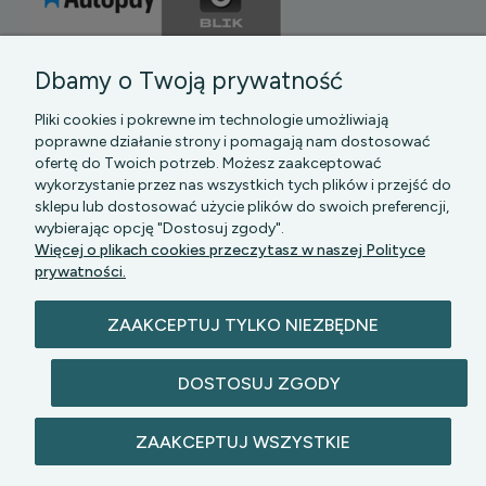
Dbamy o Twoją prywatność
Pliki cookies i pokrewne im technologie umożliwiają
poprawne działanie strony i pomagają nam dostosować
ofertę do Twoich potrzeb. Możesz zaakceptować
wykorzystanie przez nas wszystkich tych plików i przejść do
sklepu lub dostosować użycie plików do swoich preferencji,
PGK MAZOWSZE SP Z O.O.
|| Bartycka 24-210B,
wybierając opcję "Dostosuj zgody".
00-716 WARSZAWA, woj. mazowieckie || NIP:
Więcej o plikach cookies przeczytasz w naszej Polityce
5272742043
prywatności.
ZAAKCEPTUJ TYLKO NIEZBĘDNE
DOSTOSUJ ZGODY
© 2026 lazienkomat.pl | Wszelkie prawa
ZAAKCEPTUJ WSZYSTKIE
zastrzeżone.