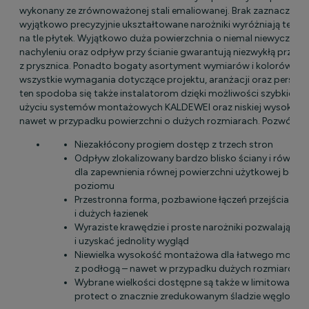
wykonany ze zrównoważonej stali emaliowanej. Brak zaznaczony
wyjątkowo precyzyjnie ukształtowane narożniki wyróżniają ten el
na tle płytek. Wyjątkowo duża powierzchnia o niemal niewyczuw
nachyleniu oraz odpływ przy ścianie gwarantują niezwykłą przyj
z prysznica. Ponadto bogaty asortyment wymiarów i kolorów spe
wszystkie wymagania dotyczące projektu, aranżacji oraz personal
ten spodoba się także instalatorom dzięki możliwości szybkiej 
użyciu systemów montażowych KALDEWEI oraz niskiej wysokośc
nawet w przypadku powierzchni o dużych rozmiarach. Pozwól się
Niezakłócony progiem dostęp z trzech stron
Odpływ zlokalizowany bardzo blisko ściany i równo
dla zapewnienia równej powierzchni użytkowej bez 
poziomu
Przestronna forma, pozbawione łączeń przejścia – d
i dużych łazienek
Wyraziste krawędzie i proste narożniki pozwalają zr
i uzyskać jednolity wygląd
Niewielka wysokość montażowa dla łatwego montaż
z podłogą – nawet w przypadku dużych rozmiarów
Wybrane wielkości dostępne są także w limitowanej e
protect o znacznie zredukowanym śladzie węglowy