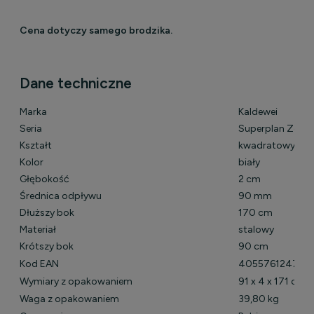
Cena dotyczy samego brodzika.
Dane techniczne
Marka
Kaldewei
Seria
Superplan Zero
Kształt
kwadratowy
Kolor
biały
Głębokość
2 cm
Średnica odpływu
90 mm
Dłuższy bok
170 cm
Materiał
stalowy
Krótszy bok
90 cm
Kod EAN
405576124782
Wymiary z opakowaniem
91 x 4 x 171 cm
Waga z opakowaniem
39,80 kg