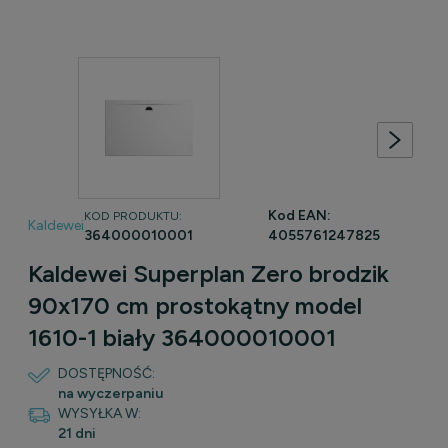
Kod EAN:
KOD PRODUKTU:
Kaldewei
364000010001
4055761247825
Kaldewei Superplan Zero brodzik
90x170 cm prostokątny model
1610-1 biały 364000010001
DOSTĘPNOŚĆ:
na wyczerpaniu
WYSYŁKA W:
21 dni