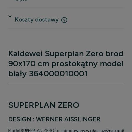
Koszty dostawy
Cena nie zawiera ewentualnych kosztów płatności
Kaldewei Superplan Zero brodzi
90x170 cm prostokątny model 1
biały 364000010001
SUPERPLAN ZERO
DESIGN : WERNER AISSLINGER
Model SUPERPLAN ZERO to zabudowany w płaszczyźnie podłogi 