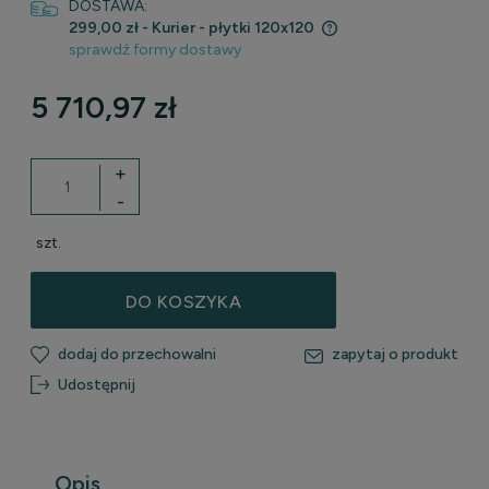
DOSTAWA:
299,00 zł
- Kurier - płytki 120x120
sprawdź formy dostawy
Cena nie zawiera ewentualnych kosztów płatności
5 710,97 zł
+
-
szt.
DO KOSZYKA
dodaj do przechowalni
zapytaj o produkt
Udostępnij
Opis