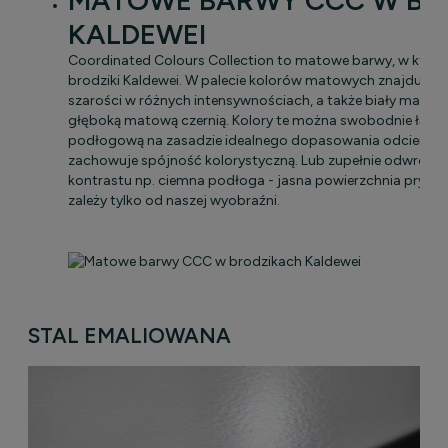
MATOWE BARWY CCC W BR
KALDEWEI
Coordinated Colours Collection to matowe barwy, w któr
brodziki Kaldewei. W palecie kolorów matowych znajdują się
szarości w różnych intensywnościach, a także biały matowy
głęboką matową czernią. Kolory te można swobodnie łączy
podłogową na zasadzie idealnego dopasowania odcieniu, 
zachowuje spójność kolorystyczną. Lub zupełnie odwrotnie
kontrastu np. ciemna podłoga - jasna powierzchnia pryszn
zależy tylko od naszej wyobraźni.
STAL EMALIOWANA