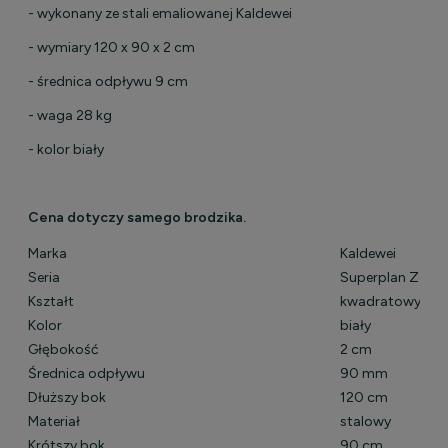
- wykonany ze stali emaliowanej Kaldewei
- wymiary 120 x 90 x 2 cm
- średnica odpływu 9 cm
- waga 28 kg
- kolor biały
Cena dotyczy samego brodzika.
Marka
Kaldewei
Seria
Superplan Zero
Kształt
kwadratowy
Kolor
biały
Głębokość
2 cm
Średnica odpływu
90 mm
Dłuższy bok
120 cm
Materiał
stalowy
Krótszy bok
90 cm