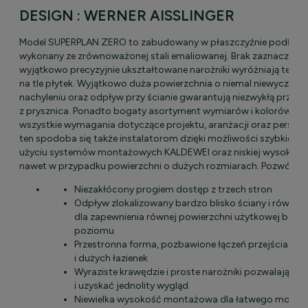
DESIGN : WERNER AISSLINGER
Model SUPERPLAN ZERO to zabudowany w płaszczyźnie podłogi 
wykonany ze zrównoważonej stali emaliowanej. Brak zaznaczony
wyjątkowo precyzyjnie ukształtowane narożniki wyróżniają ten el
na tle płytek. Wyjątkowo duża powierzchnia o niemal niewyczuw
nachyleniu oraz odpływ przy ścianie gwarantują niezwykłą przyj
z prysznica. Ponadto bogaty asortyment wymiarów i kolorów spe
wszystkie wymagania dotyczące projektu, aranżacji oraz personal
ten spodoba się także instalatorom dzięki możliwości szybkiej 
użyciu systemów montażowych KALDEWEI oraz niskiej wysokośc
nawet w przypadku powierzchni o dużych rozmiarach. Pozwól się
Niezakłócony progiem dostęp z trzech stron
Odpływ zlokalizowany bardzo blisko ściany i równo
dla zapewnienia równej powierzchni użytkowej bez 
poziomu
Przestronna forma, pozbawione łączeń przejścia – d
i dużych łazienek
Wyraziste krawędzie i proste narożniki pozwalają zr
i uzyskać jednolity wygląd
Niewielka wysokość montażowa dla łatwego montaż