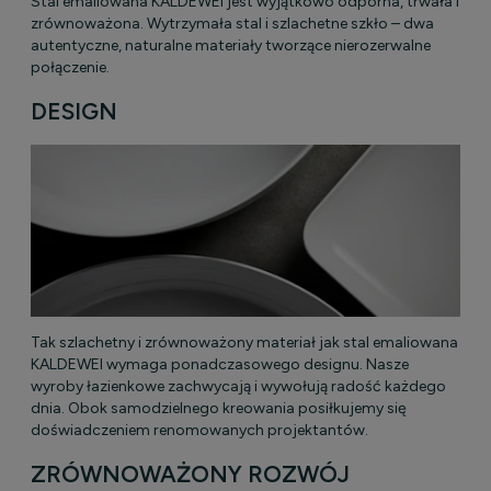
Stal emaliowana KALDEWEI jest wyjątkowo odporna, trwała i
zrównoważona. Wytrzymała stal i szlachetne szkło – dwa
autentyczne, naturalne materiały tworzące nierozerwalne
połączenie.
DESIGN
Tak szlachetny i zrównoważony materiał jak stal emaliowana
KALDEWEI wymaga ponadczasowego designu. Nasze
wyroby łazienkowe zachwycają i wywołują radość każdego
dnia. Obok samodzielnego kreowania posiłkujemy się
doświadczeniem renomowanych projektantów.
ZRÓWNOWAŻONY ROZWÓJ