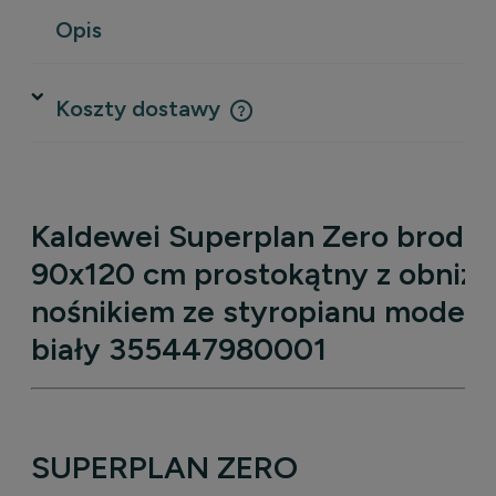
Opis
Koszty dostawy
Cena nie zawiera ewentualnych kosztów płatności
Kaldewei Superplan Zero brodzi
90x120 cm prostokątny z obniż
nośnikiem ze styropianu model 
biały 355447980001
SUPERPLAN ZERO