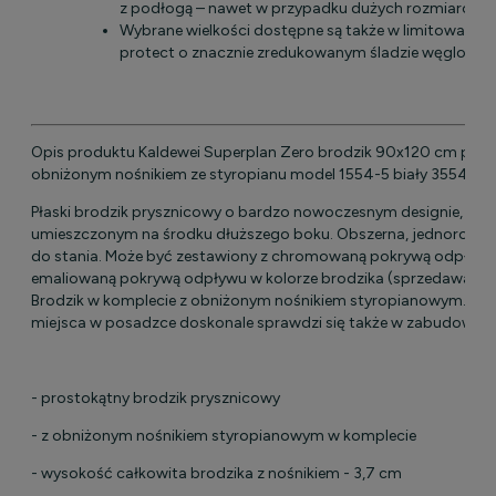
z podłogą – nawet w przypadku dużych rozmiarów
Wybrane wielkości dostępne są także w limitowanej e
protect o znacznie zredukowanym śladzie węglowy
Opis produktu Kaldewei Superplan Zero brodzik 90x120 cm pros
obniżonym nośnikiem ze styropianu model 1554-5 biały 35544
Płaski brodzik prysznicowy o bardzo nowoczesnym designie, z 
umieszczonym na środku dłuższego boku. Obszerna, jednorodna
do stania. Może być zestawiony z chromowaną pokrywą odpływu 
emaliowaną pokrywą odpływu w kolorze brodzika (sprzedawaną 
Brodzik w komplecie z obniżonym nośnikiem styropianowym. Jeże
miejsca w posadzce doskonale sprawdzi się także w zabudowie ra
- prostokątny brodzik prysznicowy
- z obniżonym nośnikiem styropianowym w komplecie
- wysokość całkowita brodzika z nośnikiem - 3,7 cm