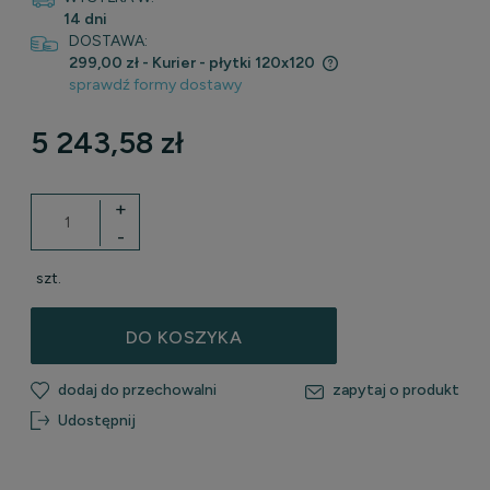
14 dni
DOSTAWA:
299,00 zł
- Kurier - płytki 120x120
sprawdź formy dostawy
Cena nie zawiera ewentualnych kosztów płatności
5 243,58 zł
+
-
szt.
DO KOSZYKA
dodaj do przechowalni
zapytaj o produkt
Udostępnij