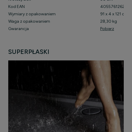
Kod EAN
405576126234
Wymiary z opakowaniem
91 x 4 x 121 cm
Waga z opakowaniem
28,30 kg
Gwarancja
Pobierz
SUPERPŁASKI