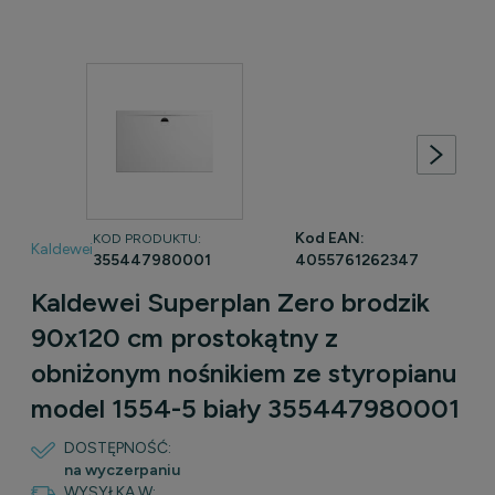
Kod EAN:
KOD PRODUKTU:
Kaldewei
355447980001
4055761262347
Kaldewei Superplan Zero brodzik
90x120 cm prostokątny z
obniżonym nośnikiem ze styropianu
model 1554-5 biały 355447980001
DOSTĘPNOŚĆ:
na wyczerpaniu
WYSYŁKA W: