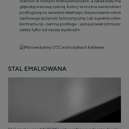
szarości w różnych intensywnościach, a także biały matowy
głęboką matową czernią. Kolory te można swobodnie łączy
podłogową na zasadzie idealnego dopasowania odcieniu, 
zachowuje spójność kolorystyczną. Lub zupełnie odwrotnie
kontrastu np. ciemna podłoga - jasna powierzchnia pryszn
zależy tylko od naszej wyobraźni.
STAL EMALIOWANA