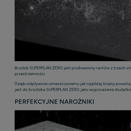
Brodzik SUPERPLAN ZERO jest pozbawiony rantów z trzech str
przestrzenności.
Dzięki odpływowi umieszczonemu jak najbliżej ściany powsta
jest do brodzika SUPERPLAN ZERO jako wyposażenie dodatk
PERFEKCYJNE NAROŻNIKI