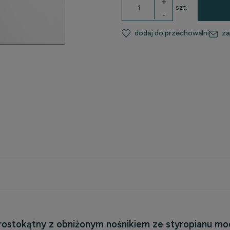
+
szt.
-
dodaj do przechowalni
za
kosztów
rostokątny z obniżonym nośnikiem ze styropianu m