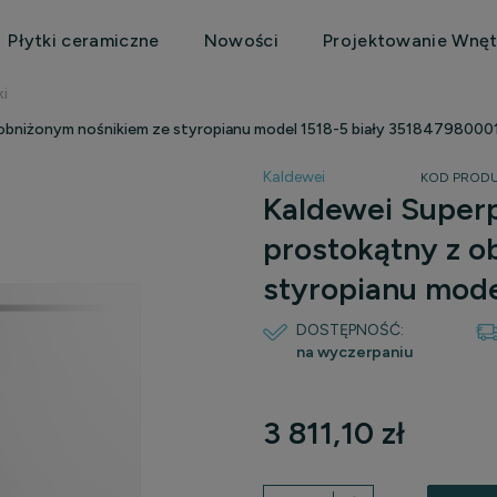
Płytki ceramiczne
Nowości
Projektowanie Wnęt
ki
 obniżonym nośnikiem ze styropianu model 1518-5 biały 35184798000
Kaldewei
KOD PRODU
Kaldewei Superp
prostokątny z o
styropianu mode
DOSTĘPNOŚĆ:
na wyczerpaniu
3 811,10 zł