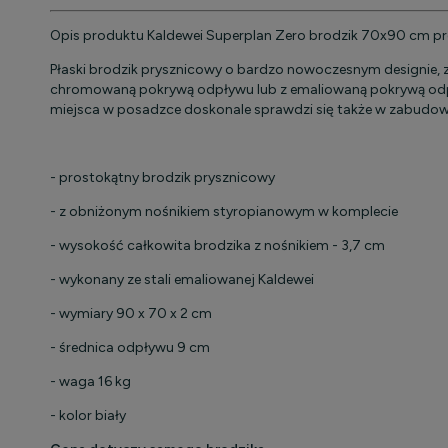
Opis produktu Kaldewei Superplan Zero brodzik 70x90 cm p
Płaski brodzik prysznicowy o bardzo nowoczesnym designie,
chromowaną pokrywą odpływu lub z emaliowaną pokrywą odpł
miejsca w posadzce doskonale sprawdzi się także w zabudowi
- prostokątny brodzik prysznicowy
- z obniżonym nośnikiem styropianowym w komplecie
- wysokość całkowita brodzika z nośnikiem - 3,7 cm
- wykonany ze stali emaliowanej Kaldewei
- wymiary 90 x 70 x 2 cm
- średnica odpływu 9 cm
- waga 16 kg
- kolor biały