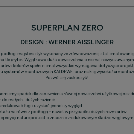
SUPERPLAN ZERO
DESIGN : WERNER AISSLINGER
odłogi majstersztyk wykonany ze zrównoważonej stali emaliowanej.
 na tle płytek. Wyjątkowo duża powierzchnia o niemal niewyczuwalnym
ów i kolorów spełni niemal wszystkie wymagania dotyczące projektu, 
yciu systemów montażowych KALDEWEI oraz niskiej wysokości montaż
Pozwól się zaskoczyć!
wnomierny spadek dla zapewnienia równej powierzchni użytkowej bez
– do małych i dużych łazienek
 zredukować fugi i uzyskać jednolity wygląd
tażu na równi z podłogą – nawet w przypadku dużych rozmiarów
nej edycji nature protect o znacznie zredukowanym śladzie węglowym