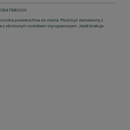
y 351847980001
orodna powierzchnia do stania. Może być zestawiony z
z obniżonym nośnikiem styropianowym. Jeżeli brakuje