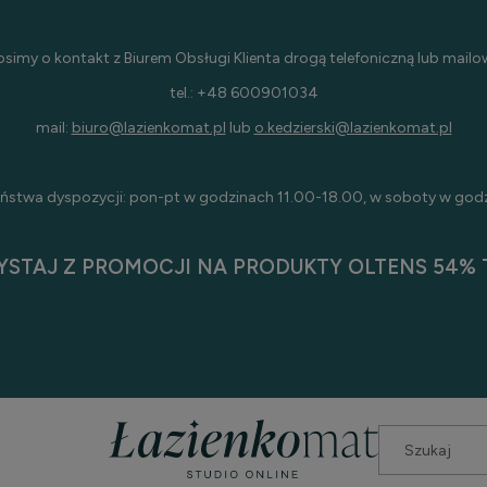
osimy o kontakt z Biurem Obsługi Klienta drogą telefoniczną lub mailo
tel.: +48 600901034
mail:
biuro@lazienkomat.pl
lub
o.kedzierski@lazienkomat.pl
ństwa dyspozycji: pon-pt w godzinach 11.00-18.00, w soboty w god
YSTAJ Z PROMOCJI NA PRODUKTY OLTENS 54% T