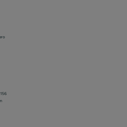
ero
156
cm