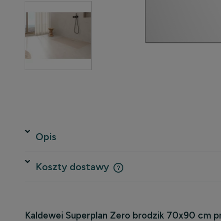
Opis
Koszty dostawy
Cena nie zawiera ewentualnych 
płatności
Kaldewei Superplan Zero brodzik 70x90 cm p