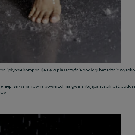
on i płynnie komponuje się w płaszczyźnie podłogi bez różnic wysoko
je nieprzerwana, równa powierzchnia gwarantująca stabilność podcza
owe.