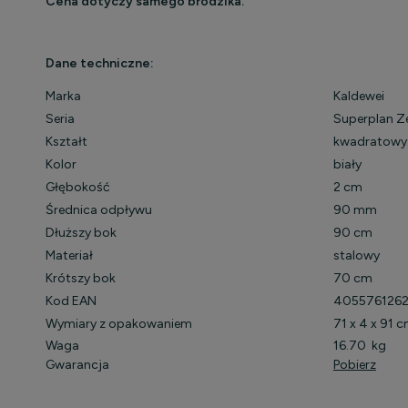
Cena dotyczy samego brodzika.
Dane techniczne:
Marka
Kaldewei
Seria
Superplan Z
Kształt
kwadratowy
Kolor
biały
Głębokość
2 cm
Średnica odpływu
90 mm
Dłuższy bok
90 cm
Materiał
stalowy
Krótszy bok
70 cm
Kod EAN
4055761262
Wymiary z opakowaniem
71 x 4 x 91 
Waga
16.70 kg
Gwarancja
Pobierz