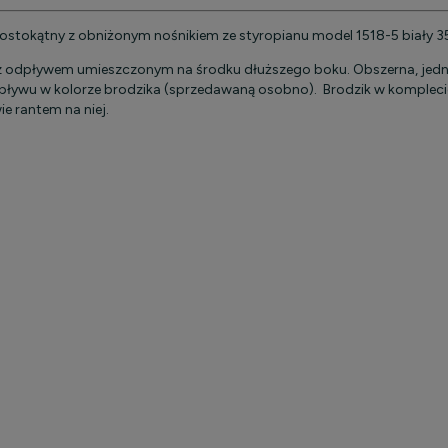
rostokątny z obniżonym nośnikiem ze styropianu model 1518-5 biał
 z odpływem umieszczonym na środku dłuższego boku. Obszerna, jedn
ywu w kolorze brodzika (sprzedawaną osobno). Brodzik w komplecie 
e rantem na niej.