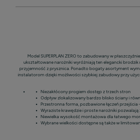
Model SUPERPLAN ZERO to zabudowany w płaszczyźnie p
ukształtowane narożniki wyróżniają ten elegancki brodzik
przyjemność z prysznica. Ponadto bogaty asortyment wymiar
instalatorom dzięki możliwości szybkiej zabudowy przy uż
Niezakłócony progiem dostęp z trzech stron
Odpływ zlokalizowany bardzo blisko ściany i ró
Przestronna forma, pozbawione łączeń przejścia 
Wyraziste krawędzie i proste narożniki pozwalają
Niewielka wysokość montażowa dla łatwego mon
Wybrane wielkości dostępne są także w limitowa