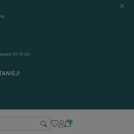
wą:
zinach 10-15.00
ANIEJ!