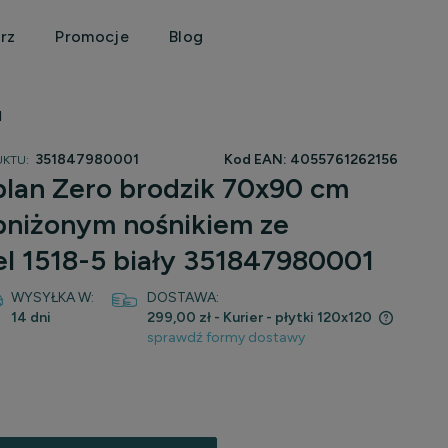
rz
Promocje
Blog
1
351847980001
Kod EAN:
4055761262156
KTU:
lan Zero brodzik 70x90 cm
bniżonym nośnikiem ze
l 1518-5 biały 351847980001
WYSYŁKA W:
DOSTAWA:
14 dni
299,00 zł
- Kurier - płytki 120x120
sprawdź formy dostawy
Cena nie zawiera ewentualnych kosztów
płatności