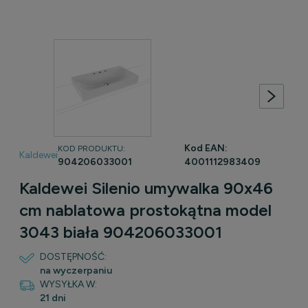
Kod EAN:
KOD PRODUKTU:
Kaldewei
904206033001
4001112983409
Kaldewei Silenio umywalka 90x46
cm nablatowa prostokątna model
3043 biała 904206033001
DOSTĘPNOŚĆ:
na wyczerpaniu
WYSYŁKA W:
21 dni