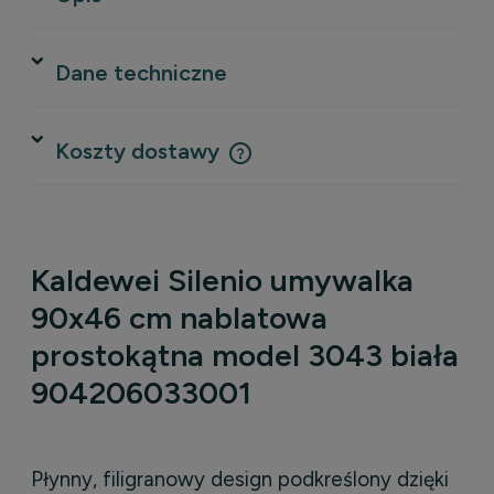
Dane techniczne
Koszty dostawy
Cena nie zawiera ewentualnych kosztów płatności
Kaldewei Silenio umywalka
90x46 cm nablatowa
prostokątna model 3043 biała
904206033001
Płynny, filigranowy design podkreślony dzięki