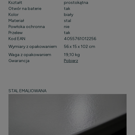
Kształt
prostokątna
Otwór na baterie
tak
Kolor
biały
Materiał
stal
Powłoka ochronna
nie
Przelew
tak
Kod EAN
4055761012256
Wymiary z opakowaniem
56 x 15 x 102 cm
Waga z opakowaniem
19,10 kg
Gwarancja
Pobierz
STAL EMALIOWANA