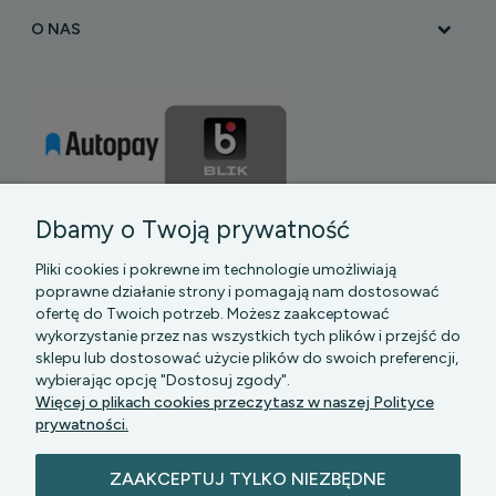
O NAS
Dbamy o Twoją prywatność
Pliki cookies i pokrewne im technologie umożliwiają
poprawne działanie strony i pomagają nam dostosować
ofertę do Twoich potrzeb. Możesz zaakceptować
wykorzystanie przez nas wszystkich tych plików i przejść do
sklepu lub dostosować użycie plików do swoich preferencji,
PGK MAZOWSZE SP Z O.O.
|| Bartycka 24-210B,
wybierając opcję "Dostosuj zgody".
00-716 WARSZAWA, woj. mazowieckie || NIP:
Więcej o plikach cookies przeczytasz w naszej Polityce
5272742043
prywatności.
ZAAKCEPTUJ TYLKO NIEZBĘDNE