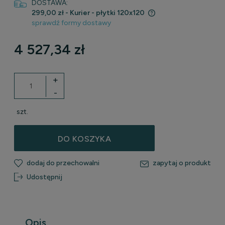
DOSTAWA:
299,00 zł
- Kurier - płytki 120x120
sprawdź formy dostawy
Cena nie zawiera ewentualnych kosztów płatności
4 527,34 zł
+
-
szt.
DO KOSZYKA
dodaj do przechowalni
zapytaj o produkt
Udostępnij
Opis