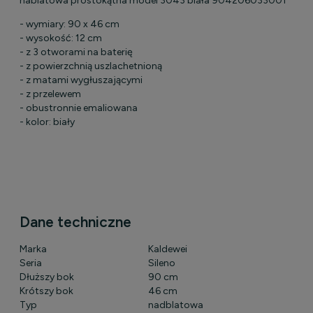
nablatowa prostokątna model 3043 biała 904206033001
- wymiary: 90 x 46 cm
- wysokość: 12 cm
- z 3 otworami na baterię
- z powierzchnią uszlachetnioną
- z matami wygłuszającymi
- z przelewem
- obustronnie emaliowana
- kolor: biały
Dane techniczne
Marka
Kaldewei
Seria
Sileno
Dłuższy bok
90 cm
Krótszy bok
46 cm
Typ
nadblatowa