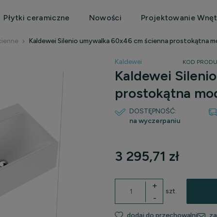
Płytki ceramiczne
Nowości
Projektowanie Wnęt
cienne
Kaldewei Silenio umywalka 60x46 cm ścienna prostokątna 
Kaldewei
KOD PRODU
Kaldewei Sileni
prostokątna mo
DOSTĘPNOŚĆ:
na wyczerpaniu
3 295,71 zł
+
szt.
-
dodaj do przechowalni
za