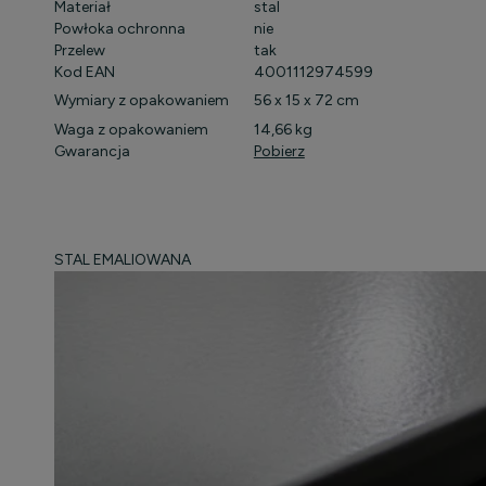
Materiał
stal
Powłoka ochronna
nie
Przelew
tak
Kod EAN
4001112974599
Wymiary z opakowaniem
56 x 15 x 72 cm
Waga z opakowaniem
14,66 kg
Gwarancja
Pobierz
STAL EMALIOWANA