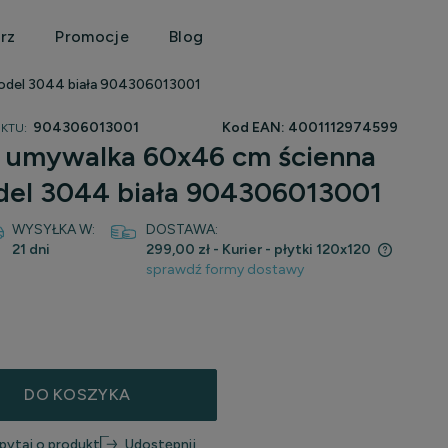
rz
Promocje
Blog
model 3044 biała 904306013001
904306013001
Kod EAN:
4001112974599
KTU:
o umywalka 60x46 cm ścienna
del 3044 biała 904306013001
WYSYŁKA W:
DOSTAWA:
21 dni
299,00 zł
- Kurier - płytki 120x120
sprawdź formy dostawy
Cena nie zawiera ewentualnych kosztów
płatności
DO KOSZYKA
pytaj o produkt
Udostępnij