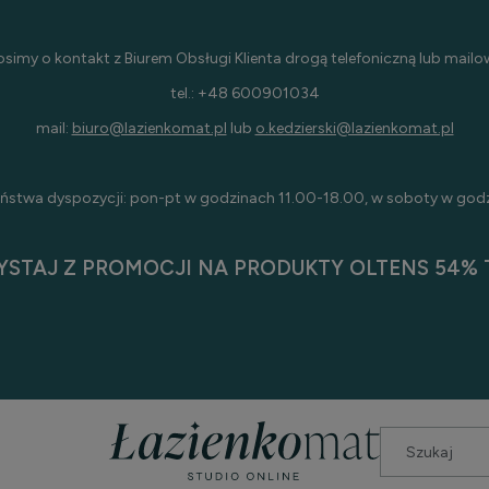
osimy o kontakt z Biurem Obsługi Klienta drogą telefoniczną lub mailo
tel.: +48 600901034
mail:
biuro@lazienkomat.pl
lub
o.kedzierski@lazienkomat.pl
ństwa dyspozycji: pon-pt w godzinach 11.00-18.00, w soboty w god
YSTAJ Z PROMOCJI NA PRODUKTY OLTENS 54% T