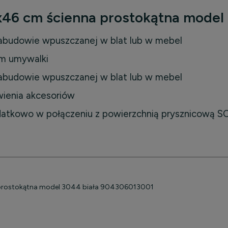
x46 cm ścienna prostokątna mode
 zabudowie wpuszczanej w blat lub w mebel
om umywalki
 zabudowie wpuszczanej w blat lub w mebel
wienia akcesoriów
datkowo w połączeniu z powierzchnią prysznicową 
a prostokątna model 3044 biała 904306013001