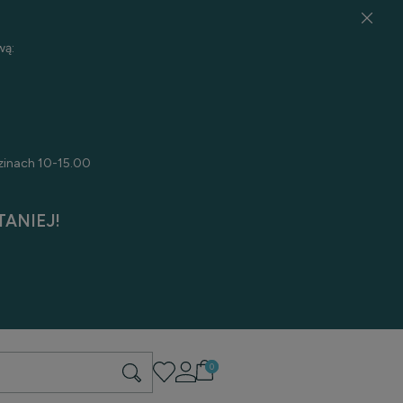
wą:
zinach 10-15.00
ANIEJ!