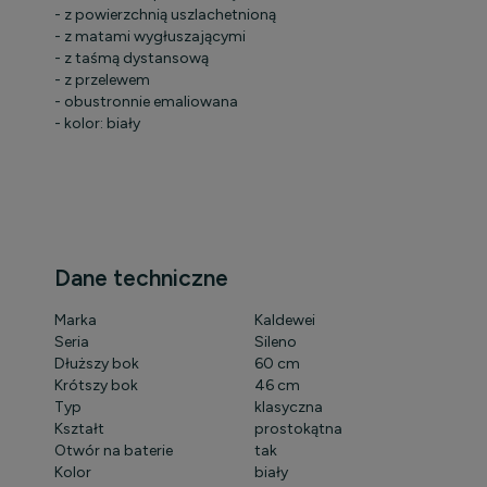
- z powierzchnią uszlachetnioną
- z matami wygłuszającymi
- z taśmą dystansową
- z przelewem
- obustronnie emaliowana
- kolor: biały
Dane techniczne
Marka
Kaldewei
Seria
Sileno
Dłuższy bok
60 cm
Krótszy bok
46 cm
Typ
klasyczna
Kształt
prostokątna
Otwór na baterie
tak
Kolor
biały