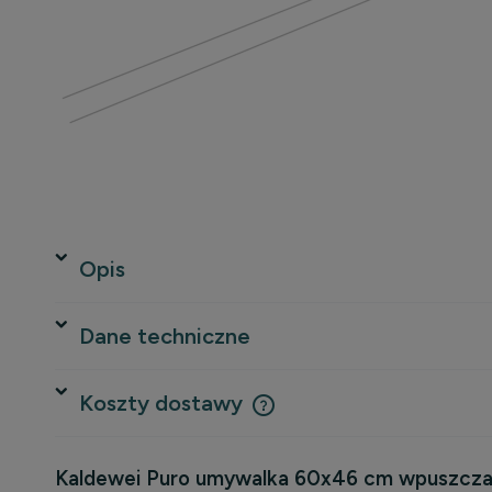
Opis
Dane techniczne
Koszty dostawy
Kaldewei Puro umywalka 60x46 cm wpuszczan
Cena nie zawiera ewentualnych 