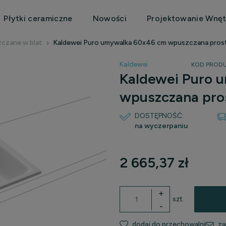
Płytki ceramiczne
Nowości
Projektowanie Wnęt
czane w blat
Kaldewei Puro umywalka 60x46 cm wpuszczana prosto
Kaldewei
KOD PRODU
Kaldewei Puro 
wpuszczana pros
DOSTĘPNOŚĆ:
na wyczerpaniu
2 665,37 zł
+
szt.
-
dodaj do przechowalni
za