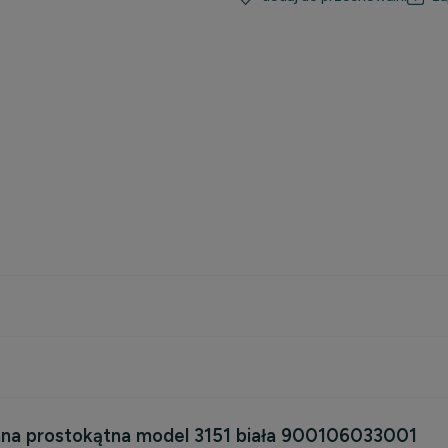
a prostokątna model 3151 biała 900106033001
kosztów