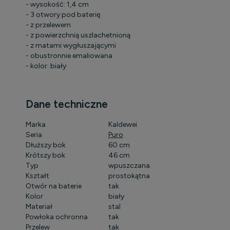
- wysokość: 1,4 cm
- 3 otwory pod baterię
- z przelewem
- z powierzchnią uszlachetnioną
- z matami wygłuszającymi
- obustronnie emaliowana
- kolor: biały
Dane techniczne
Marka
Kaldewei
Seria
Puro
Dłuższy bok
60 cm
Krótszy bok
46 cm
Typ
wpuszczana
Kształt
prostokątna
Otwór na baterie
tak
Kolor
biały
Materiał
stal
Powłoka ochronna
tak
Przelew
tak