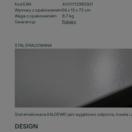
Kod EAN
4001112982921
Wymiary z opakowaniem
56 x 15 x 72 cm
Waga z opakowaniem
8,7 kg
Gwarancja
Pobierz
STAL EMALIOWANA
Stal emaliowana KALDEWEI jest wyjątkowo odporna, trwała i z
DESIGN