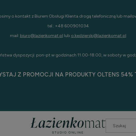
osimy o kontakt z Biurem Obsługi Klienta drogą telefoniczną lub mailo
tel.: +48 600901034
mail:
biuro@lazienkomat.pl
lub
o.kedzierski@lazienkomat.pl
ństwa dyspozycji: pon-pt w godzinach 11.00-18.00, w soboty w god
YSTAJ Z PROMOCJI NA PRODUKTY OLTENS 54% T