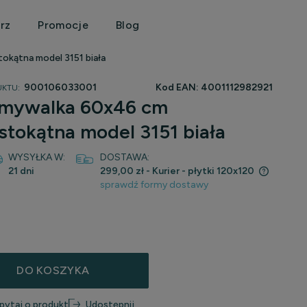
rz
Promocje
Blog
kątna model 3151 biała
900106033001
Kod EAN:
4001112982921
KTU:
umywalka 60x46 cm
tokątna model 3151 biała
WYSYŁKA W:
DOSTAWA:
21 dni
299,00 zł
- Kurier - płytki 120x120
sprawdź formy dostawy
Cena nie zawiera ewentualnych kosztów
płatności
DO KOSZYKA
pytaj o produkt
Udostępnij