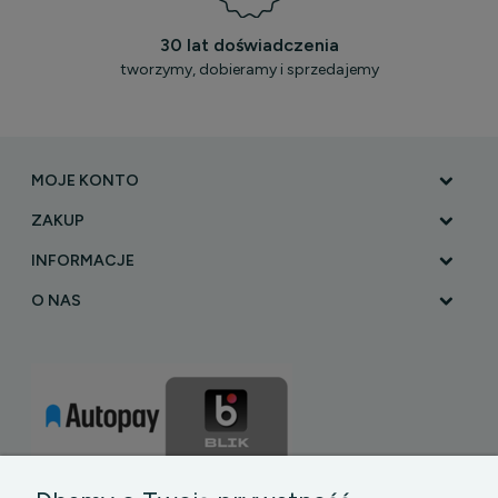
30 lat doświadczenia
tworzymy, dobieramy i sprzedajemy
MOJE KONTO
ZAKUP
INFORMACJE
O NAS