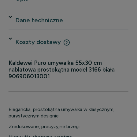
Dane techniczne
Koszty dostawy
Cena nie zawiera ewentualnych kosztów płatności
Kaldewei Puro umywalka 55x30 cm
nablatowa prostokątna model 3166 biała
906906013001
Elegancka, prostokątna umywalka w klasycznym,
purystycznym designie
Zredukowane, precyzyjne brzegi