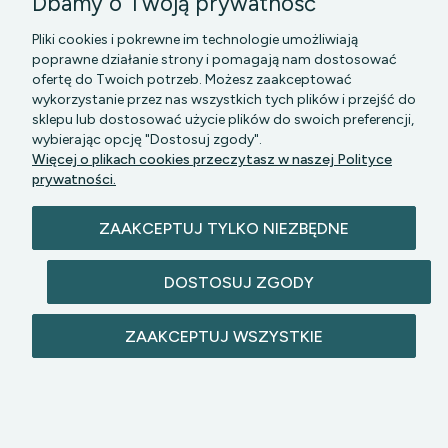
Dbamy o Twoją prywatność
Pliki cookies i pokrewne im technologie umożliwiają
poprawne działanie strony i pomagają nam dostosować
ofertę do Twoich potrzeb. Możesz zaakceptować
wykorzystanie przez nas wszystkich tych plików i przejść do
sklepu lub dostosować użycie plików do swoich preferencji,
PGK MAZOWSZE SP Z O.O.
|| Bartycka 24-210B,
wybierając opcję "Dostosuj zgody".
00-716 WARSZAWA, woj. mazowieckie || NIP:
Więcej o plikach cookies przeczytasz w naszej Polityce
5272742043
prywatności.
ZAAKCEPTUJ TYLKO NIEZBĘDNE
DOSTOSUJ ZGODY
© 2026 lazienkomat.pl | Wszelkie prawa
ZAAKCEPTUJ WSZYSTKIE
zastrzeżone.
POKAŻ PEŁNĄ WERSJĘ STRONY
Sklep internetowy Shoper Premium