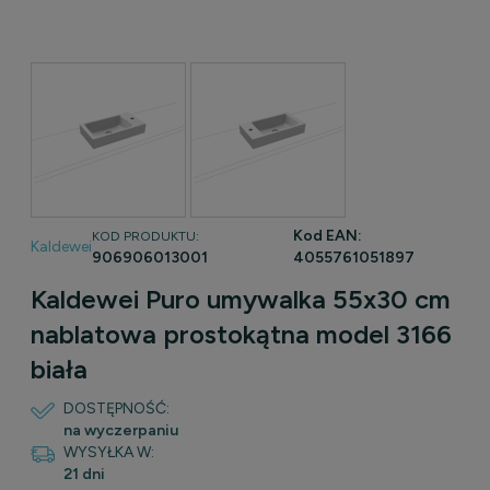
Kod EAN:
KOD PRODUKTU:
Kaldewei
906906013001
4055761051897
Kaldewei Puro umywalka 55x30 cm
nablatowa prostokątna model 3166
biała
DOSTĘPNOŚĆ:
na wyczerpaniu
WYSYŁKA W:
21 dni