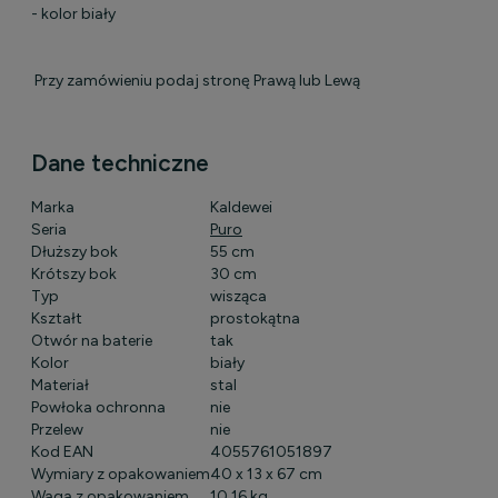
- kolor biały
Przy zamówieniu podaj stronę Prawą lub Lewą
Dane techniczne
Marka
Kaldewei
Seria
Puro
Dłuższy bok
55 cm
Krótszy bok
30 cm
Typ
wisząca
Kształt
prostokątna
Otwór na baterie
tak
Kolor
biały
Materiał
stal
Powłoka ochronna
nie
Przelew
nie
Kod EAN
4055761051897
Wymiary z opakowaniem
40 x 13 x 67 cm
Waga z opakowaniem
10,16 kg