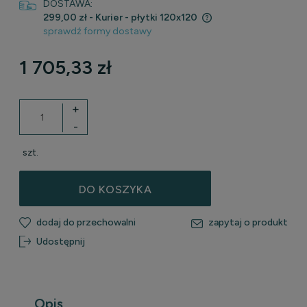
DOSTAWA:
299,00 zł
- Kurier - płytki 120x120
sprawdź formy dostawy
Cena nie zawiera ewentualnych kosztów płatności
1 705,33 zł
+
-
szt.
DO KOSZYKA
dodaj do przechowalni
zapytaj o produkt
Udostępnij
Opis