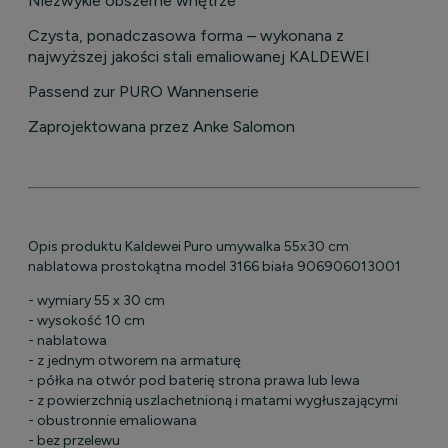
Niezwykle obszerne wnętrze
Czysta, ponadczasowa forma – wykonana z
najwyższej jakości stali emaliowanej KALDEWEI
Passend zur PURO Wannenserie
Zaprojektowana przez Anke Salomon
Opis produktu Kaldewei Puro umywalka 55x30 cm
nablatowa prostokątna model 3166 biała 906906013001
- wymiary 55 x 30 cm
- wysokość 10 cm
- nablatowa
- z jednym otworem na armaturę
- półka na otwór pod baterię strona prawa lub lewa
- z powierzchnią uszlachetnioną i matami wygłuszającymi
- obustronnie emaliowana
- bez przelewu