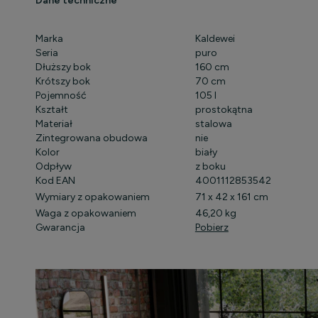
Dane techniczne
Marka
Kaldewei
Seria
puro
Dłuższy bok
160 cm
Krótszy bok
70 cm
Pojemność
105 l
Kształt
prostokątna
Materiał
stalowa
Zintegrowana obudowa
nie
Kolor
biały
Odpływ
z boku
Kod EAN
4001112853542
Wymiary z opakowaniem
71 x 42 x 161 cm
Waga z opakowaniem
46,20 kg
Gwarancja
Pobierz