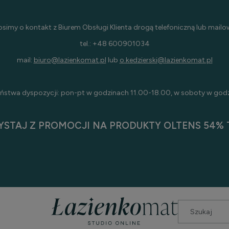
osimy o kontakt z Biurem Obsługi Klienta drogą telefoniczną lub mailo
tel.: +48 600901034
mail:
biuro@lazienkomat.pl
lub
o.kedzierski@lazienkomat.pl
ństwa dyspozycji: pon-pt w godzinach 11.00-18.00, w soboty w god
YSTAJ Z PROMOCJI NA PRODUKTY OLTENS 54% T