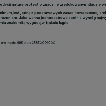
 edycji nature protect o znacznie zredukowanym śladzie 
imum jest jedną z podstawowych zasad nowoczesnej archit
ałożeniem. Jako wanna jednoosobowa spełnia wymóg najwyż
ia znakomitą wygodę w trakcie kąpieli.
70 cm model 685 biała 258500010001