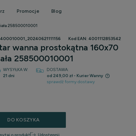
rz
Promocje
Blog
biała 258500010001
400010001_20240621111156
Kod EAN:
4001112853542
tar wanna prostokątna 160x70
iała 258500010001
WYSYŁKA W:
DOSTAWA:
21 dni
od 249,00 zł
- Kurier Wanny
sprawdź formy dostawy
Cena nie zawiera ewentualnych kosztów
płatności
DO KOSZYKA
pytaj o produkt
Udostępnij