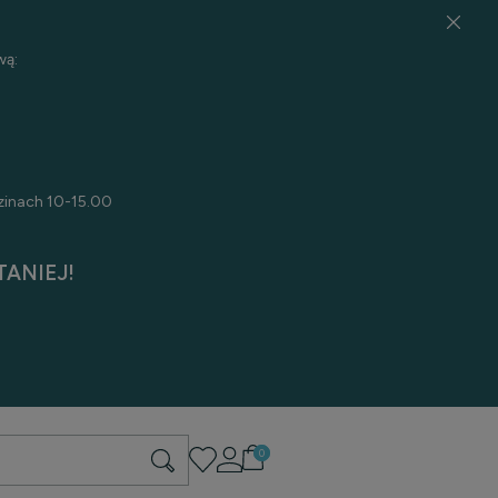
wą:
zinach 10-15.00
ANIEJ!