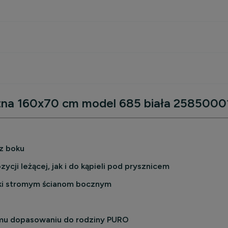
ątna 160x70 cm model 685 biała 258500
kosztów
z boku
cji leżącej, jak i do kąpieli pod prysznicem
ięki stromym ścianom bocznym
nemu dopasowaniu do rodziny PURO