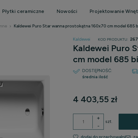
Płytki ceramiczne
Nowości
Projektowanie Wnęt
enne
Kaldewei Puro Star wanna prostokątna 160x70 cm model 685 
Kaldewei
267
KOD PRODUKTU:
Kaldewei Puro S
cm model 685 b
DOSTĘPNOŚĆ:
średnia ilość
4 403,55 zł
+
szt.
-
dodaj do przechowalni
za