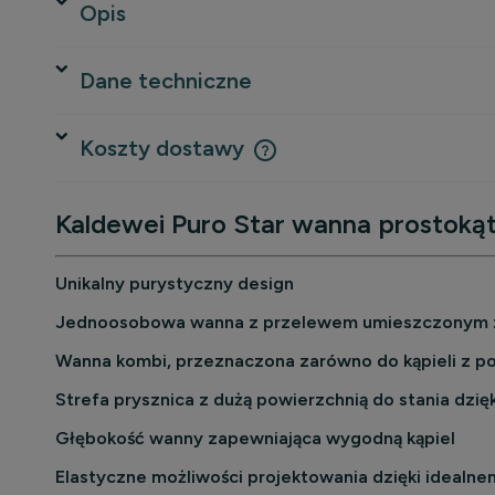
Opis
Dane techniczne
Koszty dostawy
Kaldewei Puro Star wanna prostok
Cena nie zawiera ewentualnych 
płatności
Unikalny purystyczny design
Jednoosobowa wanna z przelewem umieszczonym 
Wanna kombi, przeznaczona zarówno do kąpieli z pozy
Strefa prysznica z dużą powierzchnią do stania dz
Głębokość wanny zapewniająca wygodną kąpiel
Elastyczne możliwości projektowania dzięki ideal