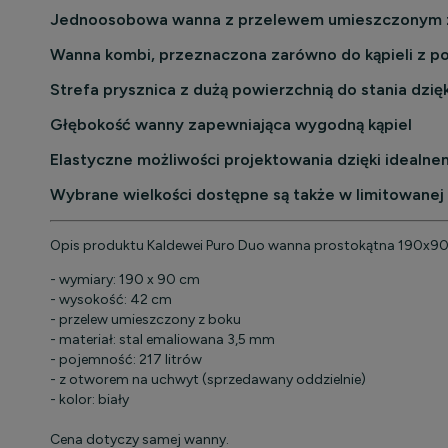
Jednoosobowa wanna z przelewem umieszczonym 
Wanna kombi, przeznaczona zarówno do kąpieli z pozy
Strefa prysznica z dużą powierzchnią do stania dz
Głębokość wanny zapewniająca wygodną kąpiel
Elastyczne możliwości projektowania dzięki ideal
Wybrane wielkości dostępne są także w limitowanej
Opis produktu Kaldewei Puro Duo wanna prostokątna 190x9
- wymiary: 190 x 90 cm
- wysokość: 42 cm
- przelew umieszczony z boku
- materiał: stal emaliowana 3,5 mm
- pojemność: 217 litrów
- z otworem na uchwyt (sprzedawany oddzielnie)
- kolor: biały
Cena dotyczy samej wanny.