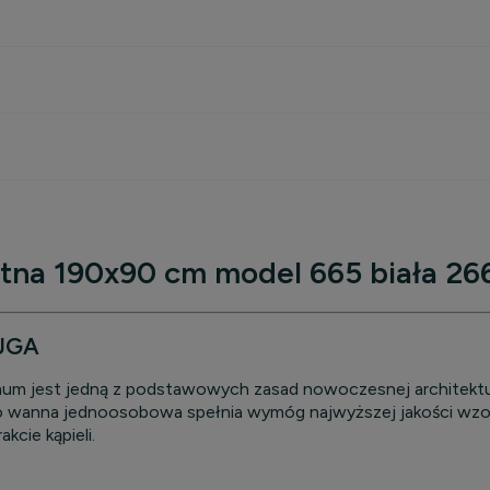
kosztów
tna 190x90 cm model 665 biała 2
JGA
 jest jedną z podstawowych zasad nowoczesnej architektury 
 wanna jednoosobowa spełnia wymóg najwyższej jakości wzorn
cie kąpieli.