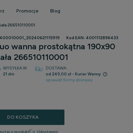
rz
Promocje
Blog
iała 266510110001
400010001_20240621115919
Kod EAN:
4001112896433
Duo wanna prostokątna 190x90
iała 266510110001
WYSYŁKA W:
DOSTAWA:
21 dni
od 249,00 zł
- Kurier Wanny
sprawdź formy dostawy
Cena nie zawiera ewentualnych kosztów
płatności
DO KOSZYKA
pytaj o produkt
Udostępnij