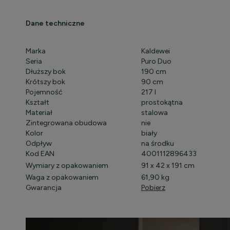
Dane techniczne
Marka
Kaldewei
Seria
Puro Duo
Dłuższy bok
190 cm
Krótszy bok
90 cm
Pojemność
217 l
Kształt
prostokątna
Materiał
stalowa
Zintegrowana obudowa
nie
Kolor
biały
Odpływ
na środku
Kod EAN
4001112896433
Wymiary z opakowaniem
91 x 42 x 191 cm
Waga z opakowaniem
61,90 kg
Gwarancja
Pobierz