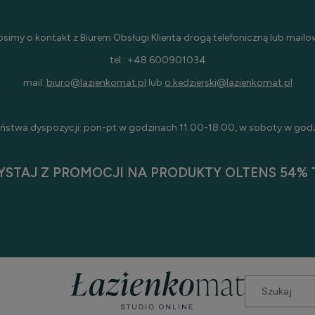
osimy o kontakt z Biurem Obsługi Klienta drogą telefoniczną lub mailo
tel.: +48 600901034
mail:
biuro@lazienkomat.pl
lub
o.kedzierski@lazienkomat.pl
ństwa dyspozycji: pon-pt w godzinach 11.00-18.00, w soboty w god
YSTAJ Z PROMOCJI NA PRODUKTY OLTENS 54% T