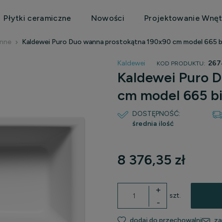
Płytki ceramiczne
Nowości
Projektowanie Wnęt
enne
Kaldewei Puro Duo wanna prostokątna 190x90 cm model 665 b
Kaldewei
267
KOD PRODUKTU:
Kaldewei Puro 
cm model 665 b
DOSTĘPNOŚĆ:
średnia ilość
8 376,35 zł
+
szt.
-
dodaj do przechowalni
za