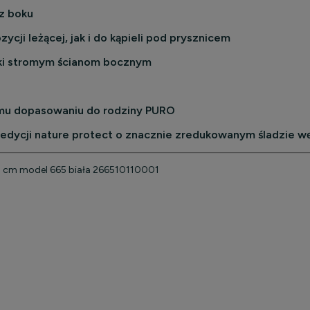
z boku
cji leżącej, jak i do kąpieli pod prysznicem
ięki stromym ścianom bocznym
nemu dopasowaniu do rodziny PURO
 edycji nature protect o znacznie zredukowanym śladzie 
0 cm model 665 biała 266510110001