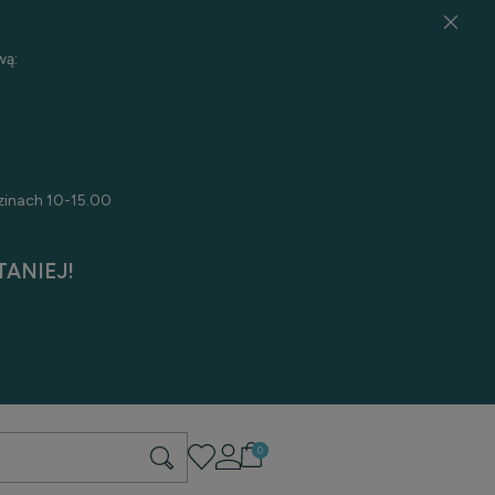
wą:
zinach 10-15.00
ANIEJ!