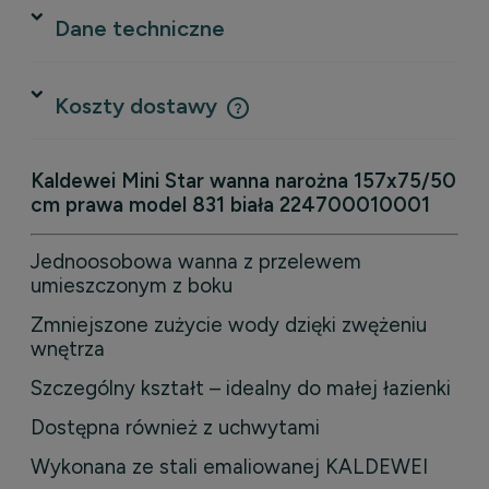
Dane techniczne
Koszty dostawy
Cena nie zawiera ewentualnych kosztów płatności
Kaldewei Mini Star wanna narożna 157x75/50
cm prawa model 831 biała 224700010001
Jednoosobowa wanna z przelewem
umieszczonym z boku
Zmniejszone zużycie wody dzięki zwężeniu
wnętrza
Szczególny kształt – idealny do małej łazienki
Dostępna również z uchwytami
Wykonana ze stali emaliowanej KALDEWEI