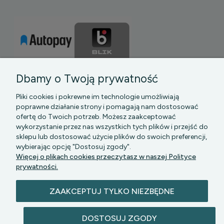
Dbamy o Twoją prywatność
Pliki cookies i pokrewne im technologie umożliwiają
poprawne działanie strony i pomagają nam dostosować
ofertę do Twoich potrzeb. Możesz zaakceptować
wykorzystanie przez nas wszystkich tych plików i przejść do
sklepu lub dostosować użycie plików do swoich preferencji,
PGK MAZOWSZE SP Z O.O.
|| Bartycka 24-210B,
wybierając opcję "Dostosuj zgody".
00-716 WARSZAWA, woj. mazowieckie || NIP:
Więcej o plikach cookies przeczytasz w naszej Polityce
5272742043
prywatności.
ZAAKCEPTUJ TYLKO NIEZBĘDNE
DOSTOSUJ ZGODY