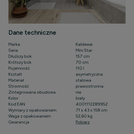
Dane techniczne
Marka
Kaldewei
Seria
Mini Star
Dłuższy bok
157 cm
Krótszy bok
70 cm
Pojemność
110 l
Kształt
asymetryczna
Materiał
stalowa
Stronność
prawostronna
Zintegrowana obudowa
nie
Kolor
biały
Kod EAN
4001112289952
Wymiary z opakowaniem
71 x 43 x 158 cm
Waga z opakowaniem
52,60 kg
Gwarancja
Pobierz