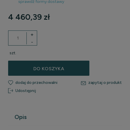
sprawdź formy dostawy
Cena nie zawiera ewentualnych kosztów płatności
4 460,39 zł
+
-
szt.
DO KOSZYKA
dodaj do przechowalni
zapytaj o produkt
Udostępnij
Opis