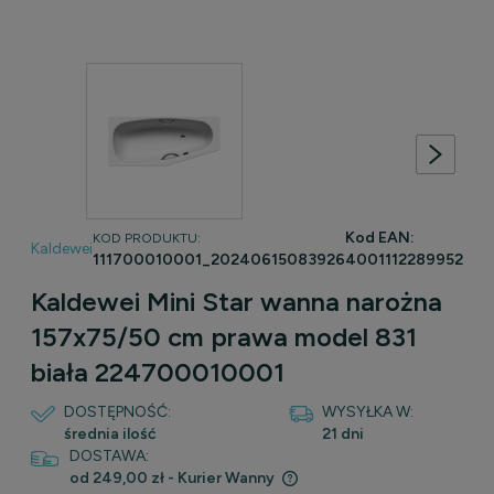
Kod EAN:
KOD PRODUKTU:
Kaldewei
111700010001_20240615083926
4001112289952
Kaldewei Mini Star wanna narożna
157x75/50 cm prawa model 831
biała 224700010001
DOSTĘPNOŚĆ:
WYSYŁKA W:
średnia ilość
21 dni
DOSTAWA:
od 249,00 zł
- Kurier Wanny