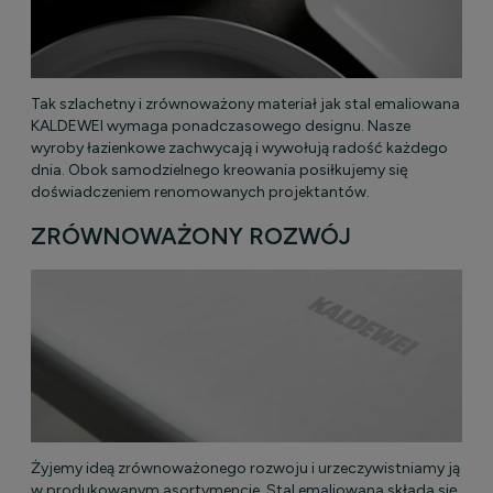
Tak szlachetny i zrównoważony materiał jak stal emaliowana
KALDEWEI wymaga ponadczasowego designu. Nasze
wyroby łazienkowe zachwycają i wywołują radość każdego
dnia. Obok samodzielnego kreowania posiłkujemy się
doświadczeniem renomowanych projektantów.
ZRÓWNOWAŻONY ROZWÓJ
Żyjemy ideą zrównoważonego rozwoju i urzeczywistniamy ją
w produkowanym asortymencie. Stal emaliowana składa się