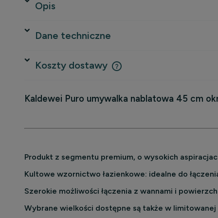
Opis
Dane techniczne
Koszty dostawy
Kaldewei Puro
umywalka nablatowa 45 cm okr
Cena nie zawiera ewentualnych 
płatności
Produkt z segmentu premium, o wysokich aspiracja
Kultowe wzornictwo łazienkowe: idealne do łączenia
Szerokie możliwości łączenia z wannami i powierzc
Wybrane wielkości dostępne są także w limitowanej