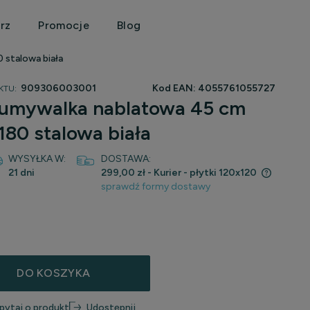
rz
Promocje
Blog
 stalowa biała
909306003001
Kod EAN:
4055761055727
KTU:
 umywalka nablatowa 45 cm
180 stalowa biała
WYSYŁKA W:
DOSTAWA:
21 dni
299,00 zł
- Kurier - płytki 120x120
sprawdź formy dostawy
Cena nie zawiera ewentualnych kosztów
płatności
DO KOSZYKA
pytaj o produkt
Udostępnij