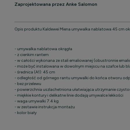
Zaprojektowana przez Anke Salomon
Opis produktu Kaldewei Miena umywalka nablatowa 45 cm o
-
umywalka nablatowa
okrągła
- z cienkim rantem
- w całości wykonana ze stali emaliowanej (obustronnie emal
- może być instalowana w dowolnym miejscu na szafce lub bl
- średnica (A1): 45 cm
- odległość od górnego rantu umywalki do końca otworu od
- bez przelewu
- powierzchnia uszlachetniona ułatwiająca utrzymanie czysto
- miękkie kontury i delikatne linie dodają umywalce lekkości
- waga umywalki 7.4 kg
- w zestawie instrukcja montażu
- kolor biały