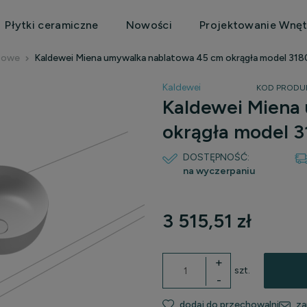
Płytki ceramiczne
Nowości
Projektowanie Wnęt
towe
Kaldewei Miena umywalka nablatowa 45 cm okrągła model 3180
Kaldewei
KOD PRODU
Kaldewei Miena
okrągła model 3
DOSTĘPNOŚĆ:
na wyczerpaniu
3 515,51 zł
+
szt.
-
dodaj do przechowalni
za