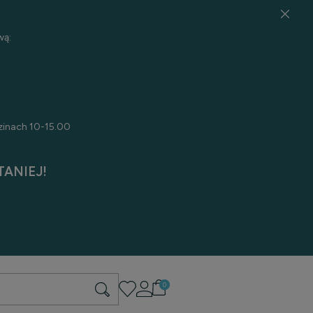
wą:
zinach 10-15.00
ANIEJ!