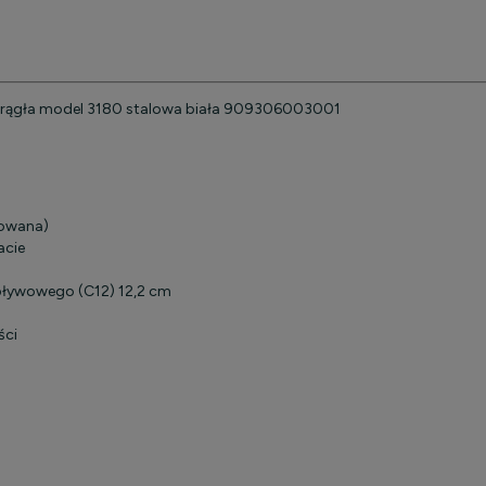
krągła model 3180 stalowa biała 909306003001
iowana)
acie
pływowego (C12) 12,2 cm
ści