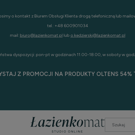
osimy o kontakt z Biurem Obsługi Klienta drogą telefoniczną lub mailo
tel.: +48 600901034
mail:
biuro@lazienkomat.pl
lub
o.kedzierski@lazienkomat.pl
ństwa dyspozycji: pon-pt w godzinach 11.00-18.00, w soboty w god
YSTAJ Z PROMOCJI NA PRODUKTY OLTENS 54% T