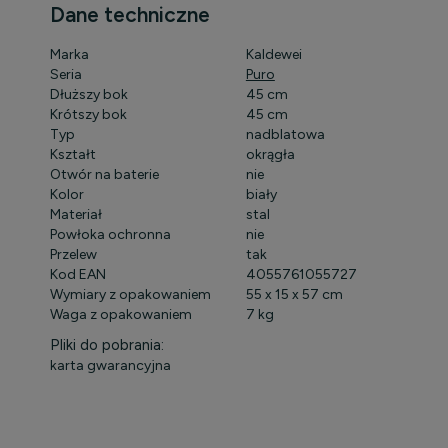
Dane techniczne
Marka
Kaldewei
Seria
Puro
Dłuższy bok
45 cm
Krótszy bok
45 cm
Typ
nadblatowa
Kształt
okrągła
Otwór na baterie
nie
Kolor
biały
Materiał
stal
Powłoka ochronna
nie
Przelew
tak
Kod EAN
4055761055727
Wymiary z opakowaniem
55 x 15 x 57 cm
Waga z opakowaniem
7 kg
Pliki do pobrania:
karta gwarancyjna