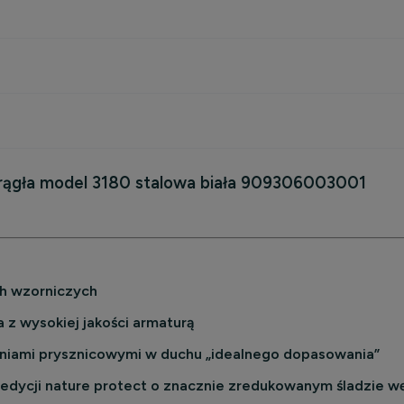
ągła model 3180 stalowa biała 909306003001
kosztów
ch wzorniczych
 z wysokiej jakości armaturą
hniami prysznicowymi w duchu „idealnego dopasowania”
 edycji nature protect o znacznie zredukowanym śladzie 