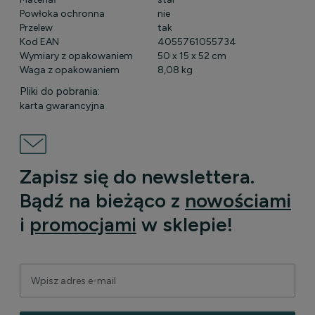
Powłoka ochronna
nie
Przelew
tak
Kod EAN
4055761055734
Wymiary z opakowaniem
50 x 15 x 52 cm
Waga z opakowaniem
8,08 kg
Pliki do pobrania:
karta gwarancyjna
Zapisz się do newslettera.
Bądź na bieżąco z
nowościami
i
promocjami
w sklepie!