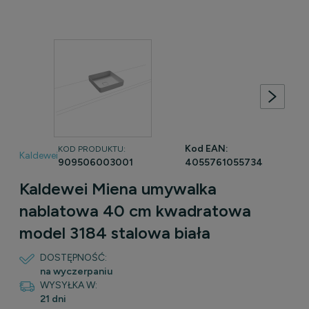
Kod EAN:
KOD PRODUKTU:
Kaldewei
909506003001
4055761055734
Kaldewei Miena umywalka
nablatowa 40 cm kwadratowa
model 3184 stalowa biała
DOSTĘPNOŚĆ:
na wyczerpaniu
WYSYŁKA W:
21 dni