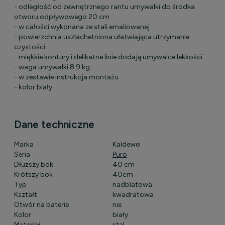
- odległość od zewnętrznego rantu umywalki do środka
otworu odpływowego 20 cm
- w całości wykonana ze stali emaliowanej
- powierzchnia uszlachetniona ułatwiająca utrzymanie
czystości
- miękkie kontury i delikatne linie dodają umywalce lekkości
- waga umywalki 8.9 kg
- w zestawie instrukcja montażu
- kolor biały
Dane techniczne
Marka
Kaldewei
Seria
Puro
Dłuższy bok
40 cm
Krótszy bok
40cm
Typ
nadblatowa
Kształt
kwadratowa
Otwór na baterie
nie
Kolor
biały
Materiał
stal