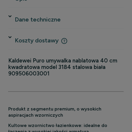
Dane techniczne
Koszty dostawy
Cena nie zawiera ewentualnych kosztów płatności
Kaldewei Puro
umywalka nablatowa 40 cm
kwadratowa model 3184 stalowa biała
909506003001
Produkt z segmentu premium, o wysokich
aspiracjach wzorniczych
Kultowe wzornictwo łazienkowe: idealne do
łączenia z wysokiej jakości armaturą