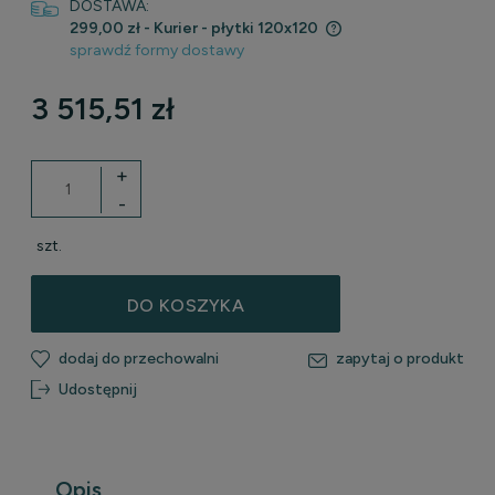
DOSTAWA:
299,00 zł
- Kurier - płytki 120x120
sprawdź formy dostawy
Cena nie zawiera ewentualnych kosztów płatności
3 515,51 zł
+
-
szt.
DO KOSZYKA
dodaj do przechowalni
zapytaj o produkt
Udostępnij
Opis