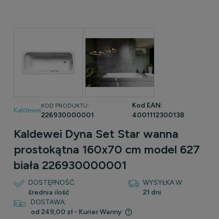
Kod EAN:
KOD PRODUKTU:
Kaldewei
226930000001
4001112300138
Kaldewei Dyna Set Star wanna
prostokątna 160x70 cm model 627
biała 226930000001
DOSTĘPNOŚĆ:
WYSYŁKA W:
średnia ilość
21 dni
DOSTAWA:
od 249,00 zł
- Kurier Wanny