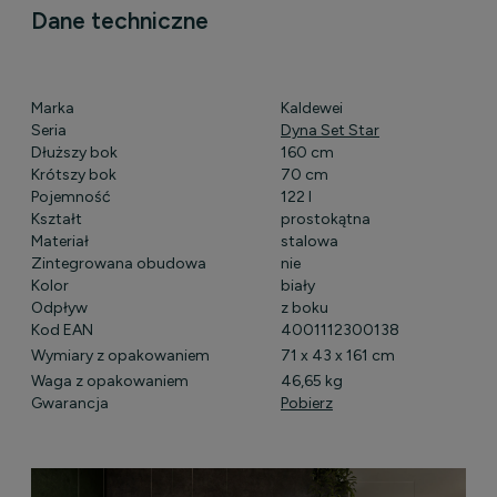
Dane techniczne
Marka
Kaldewei
Seria
Dyna Set Star
Dłuższy bok
160 cm
Krótszy bok
70 cm
Pojemność
122 l
Kształt
prostokątna
Materiał
stalowa
Zintegrowana obudowa
nie
Kolor
biały
Odpływ
z boku
Kod EAN
4001112300138
Wymiary z opakowaniem
71 x 43 x 161 cm
Waga z opakowaniem
46,65 kg
Gwarancja
Pobierz