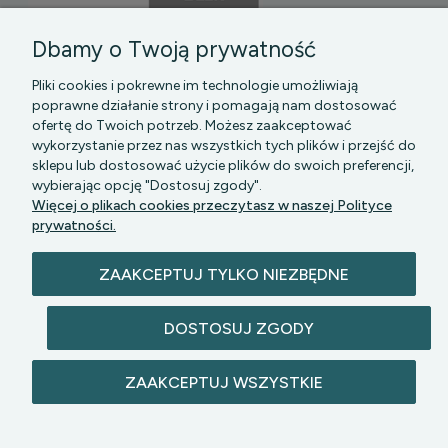
Dbamy o Twoją prywatność
Pliki cookies i pokrewne im technologie umożliwiają
poprawne działanie strony i pomagają nam dostosować
ofertę do Twoich potrzeb. Możesz zaakceptować
wykorzystanie przez nas wszystkich tych plików i przejść do
sklepu lub dostosować użycie plików do swoich preferencji,
PGK MAZOWSZE SP Z O.O.
|| Bartycka 24-210B,
wybierając opcję "Dostosuj zgody".
00-716 WARSZAWA, woj. mazowieckie || NIP:
Więcej o plikach cookies przeczytasz w naszej Polityce
5272742043
prywatności.
ZAAKCEPTUJ TYLKO NIEZBĘDNE
DOSTOSUJ ZGODY
© 2026 lazienkomat.pl | Wszelkie prawa
ZAAKCEPTUJ WSZYSTKIE
zastrzeżone.