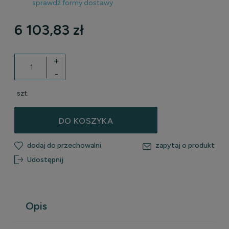
sprawdź formy dostawy
Cena nie zawiera ewentualnych kosztów płatności
6 103,83 zł
+
-
szt.
DO KOSZYKA
dodaj do przechowalni
zapytaj o produkt
Udostępnij
Opis