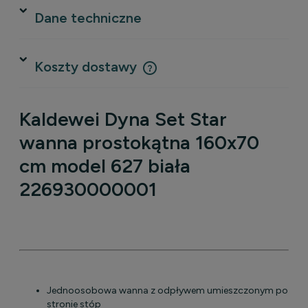
Dane techniczne
Koszty dostawy
Cena nie zawiera ewentualnych kosztów płatności
Kaldewei Dyna Set Star
wanna prostokątna 160x70
cm model 627 biała
226930000001
Jednoosobowa wanna z odpływem umieszczonym po
stronie stóp