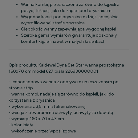
Wanna kombi, przeznaczona zarówno do kąpieli z
pozycji leżącej, jak i do kąpieli pod prysznicem
Wygodna kąpiel pod prysznicem dzięki specjalnie
wyprofilowanej strefie prysznica
Głębokość wanny zapewniająca wygodną kąpiel
Szeroka gama wymiarów gwarantuje doskonały
komfort kąpieli nawet w małych łazienkach
Opis produktu Kaldewei Dyna Set Star wanna prostokątna
160x70 cm model 627 biała 226930000001
- jednoosobowa wanna z odpływem umieszczonym po
stronie stóp
- wanna kombi, nadaje się zarówno do kąpieli, jak i do
korzystania z prysznica
- wykonana z 3,5 mm stali emaliowanej
- wersja z otworami na uchwyty, uchwyty za dopłatą
- wymiary: 160 x 70 x 43 cm
- kolor: biały
- wykończenie przeciwpoślizgowe