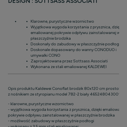
DESIGN : SOTTSASS ASSOCIATI
Klarowne, purystyczne wzornictwo
Wyjątkowa wygoda korzystania z prysznica, dzięki
emaliowanej pokrywie odpływu zainstalowanej w
płaszczyźnie brodzika
Doskonały do zabudowy w płaszczyźnie podłogi
Doskonale dopasowany do wanny CONODUO i
umywalki CONO
Zaprojektowana przez Sottsass Associati
Wykonana ze stali emaliowanej KALDEWEI
Opis produktu Kaldewei Conoflat brodzik 80x120 cm prostokątn
z nośnikiem ze styropianu model 782-2 biały 465248043001
- klarowne, purystyczne wzornictwo
- wyjątkowa wygoda korzystania z prysznica, dzięki emaliowane
pokrywie odpływu zainstalowanej w płaszczyźnie brodzika
- możliwość zabudowy w płaszczyźnie podłogi
- wykonany z 3,5 mm stali emaliowanej