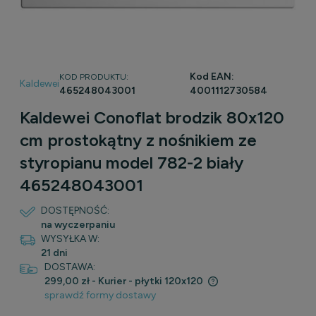
Kod EAN:
KOD PRODUKTU:
Kaldewei
465248043001
4001112730584
Kaldewei Conoflat brodzik 80x120
cm prostokątny z nośnikiem ze
styropianu model 782-2 biały
465248043001
DOSTĘPNOŚĆ:
na wyczerpaniu
WYSYŁKA W:
21 dni
DOSTAWA:
299,00 zł
- Kurier - płytki 120x120
sprawdź formy dostawy
Cena nie zawiera ewentualnych kosztów płatności