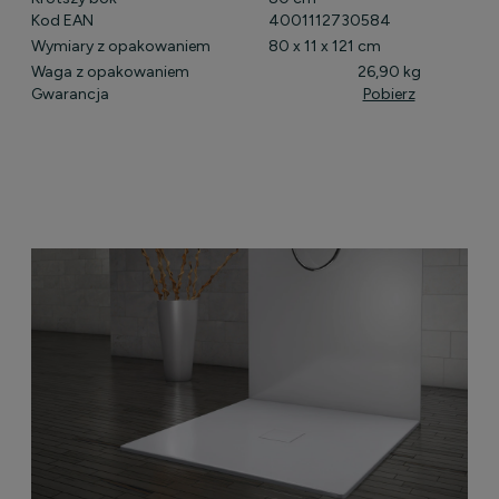
Kod EAN
4001112730584
Wymiary z opakowaniem
80 x 11 x 121 cm
Waga z opakowaniem
26,90 kg
Gwarancja
Pobierz