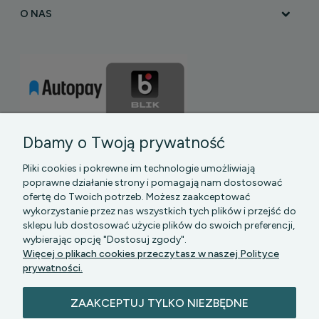
O NAS
Dbamy o Twoją prywatność
Pliki cookies i pokrewne im technologie umożliwiają
poprawne działanie strony i pomagają nam dostosować
ofertę do Twoich potrzeb. Możesz zaakceptować
wykorzystanie przez nas wszystkich tych plików i przejść do
sklepu lub dostosować użycie plików do swoich preferencji,
PGK MAZOWSZE SP Z O.O.
|| Bartycka 24-210B,
wybierając opcję "Dostosuj zgody".
00-716 WARSZAWA, woj. mazowieckie || NIP:
Więcej o plikach cookies przeczytasz w naszej Polityce
5272742043
prywatności.
ZAAKCEPTUJ TYLKO NIEZBĘDNE