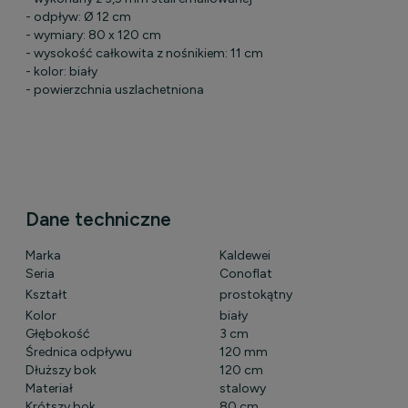
- odpływ: Ø 12 cm
- wymiary: 80 x 120 cm
- wysokość całkowita z nośnikiem: 11 cm
- kolor: biały
- powierzchnia uszlachetniona
Dane techniczne
Marka
Kaldewei
Seria
Conoflat
Kształt
prostokątny
Kolor
biały
Głębokość
3 cm
Średnica odpływu
120 mm
Dłuższy bok
120 cm
Materiał
stalowy
Krótszy bok
80 cm