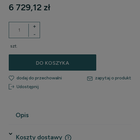
6 729,12 zł
+
-
szt.
DO KOSZYKA
dodaj do przechowalni
zapytaj o produkt
Udostępnij
Opis
Koszty dostawy
Cena nie zawiera ewentualnych kosztów płatności