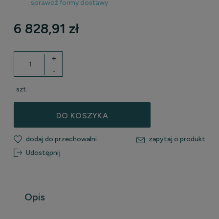
sprawdź formy dostawy
Cena nie zawiera ewentualnych kosztów płatności
6 828,91 zł
+
-
szt.
DO KOSZYKA
dodaj do przechowalni
zapytaj o produkt
Udostępnij
Opis