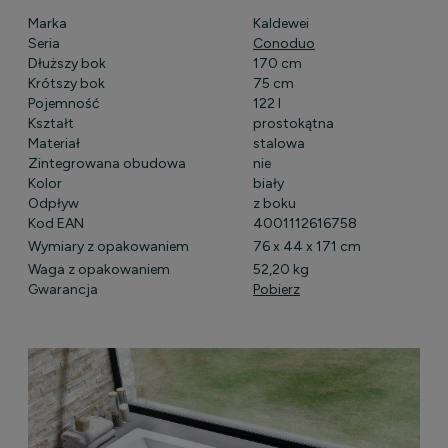
Marka
Kaldewei
Seria
Conoduo
Dłuższy bok
170 cm
Krótszy bok
75 cm
Pojemność
122 l
Kształt
prostokątna
Materiał
stalowa
Zintegrowana obudowa
nie
Kolor
biały
Odpływ
z boku
Kod EAN
4001112616758
Wymiary z opakowaniem
76 x 44 x 171 cm
Waga z opakowaniem
52,20 kg
Gwarancja
Pobierz