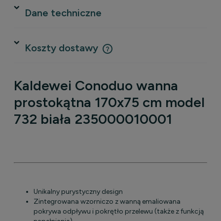
Dane techniczne
Koszty dostawy
Cena nie zawiera ewentualnych kosztów płatności
Kaldewei Conoduo wanna
prostokątna 170x75 cm model
732 biała 235000010001
Unikalny purystyczny design
Zintegrowana wzorniczo z wanną emaliowana
pokrywa odpływu i pokrętło przelewu (także z funkcją