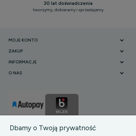
30 lat doświadczenia
tworzymy, dobieramy i sprzedajemy
MOJE KONTO
ZAKUP
INFORMACJE
O NAS
Dbamy o Twoją prywatność