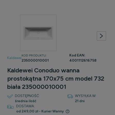
Kod EAN:
KOD PRODUKTU:
Kaldewei
235000010001
4001112616758
Kaldewei Conoduo wanna
prostokątna 170x75 cm model 732
biała 235000010001
DOSTĘPNOŚĆ:
WYSYŁKA W:
średnia ilość
21 dni
DOSTAWA:
od 249,00 zł
- Kurier Wanny