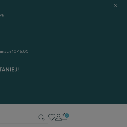
wą:
zinach 10-15.00
ANIEJ!