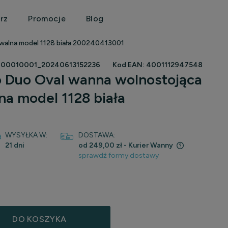
rz
Promocje
Blog
walna model 1128 biała 200240413001
700010001_20240613152236
Kod EAN:
4001112947548
o Duo Oval wanna wolnostojąca
a model 1128 biała
WYSYŁKA W:
DOSTAWA:
21 dni
od 249,00 zł
- Kurier Wanny
sprawdź formy dostawy
Cena nie zawiera ewentualnych kosztów
płatności
DO KOSZYKA