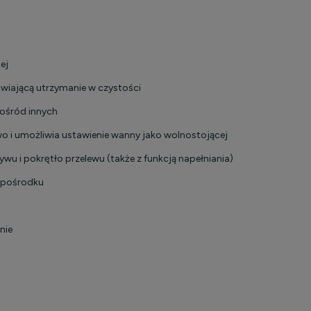
ej
twiającą utrzymanie w czystości
pośród innych
i umożliwia ustawienie wanny jako wolnostojącej
 i pokrętło przelewu (także z funkcją napełniania)
w pośrodku
nie