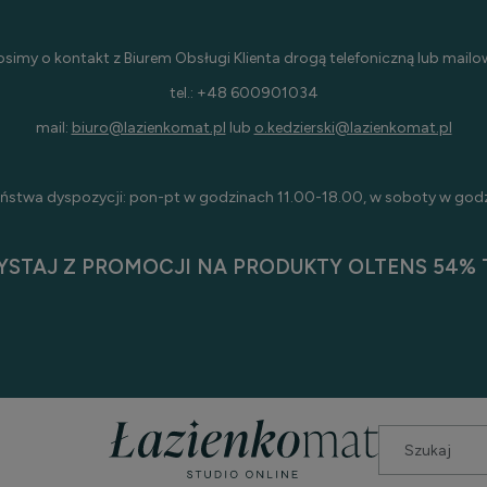
osimy o kontakt z Biurem Obsługi Klienta drogą telefoniczną lub mailo
tel.: +48 600901034
mail:
biuro@lazienkomat.pl
lub
o.kedzierski@lazienkomat.pl
ństwa dyspozycji: pon-pt w godzinach 11.00-18.00, w soboty w god
YSTAJ Z PROMOCJI NA PRODUKTY OLTENS 54% T