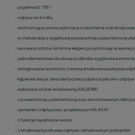
- pojemność: 195 l
- odpływ na środku
- wolnostojąca wanna wykonana z szlachetna stali emaliowan
- w standardzie z wyjątkową powierzchnią uszlachetnioną uła
- surowa prostota i skromna elegancja wyróżniają tę wannę 
- jednoelementowa obudowa podkreśla wyjątkowe wzornictwo 
- zintegrowana wzorniczo z wanną emaliowana pokrywa odpływu
- kąpiel we dwoje: dwa identyczne podparcia pleców i odpły
- wykonana ze stali emaliowanej KALDEWEI
- z powierzchnią uszlachetnioną oraz zamontowanym fabrycz
- zestawem odpływowo-przelewowym KA 4041
- z funkcją napełniania wanny
- z emaliowaną pokrywą odpływu i emaliowanym pokrętłem