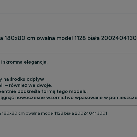
kosztów
ca 180x80 cm owalna model 1128 biała 200240413
i skromna elegancja.
y na środku odpływ
li – również we dwoje.
ntnie podkreśla formę tego modelu.
osiągnąć nowoczesne wzornictwo wpasowane w pomieszcze
ca 180x80 cm owalna model 1128 biała 200240413001