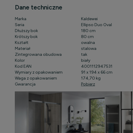
Dane techniczne
Marka
Kaldewei
Seria
Ellipso Duo Oval
Dłuższy bok
180 cm
Krótszy bok
80 cm
Kształt
owalna
Materiał
stalowa
Zintegrowana obudowa
tak
Kolor
biały
Kod EAN
4001112947531
Wymiary z opakowaniem
91 x 194 x 66 cm
Waga z opakowaniem
174,70 kg
Gwarancja
Pobierz