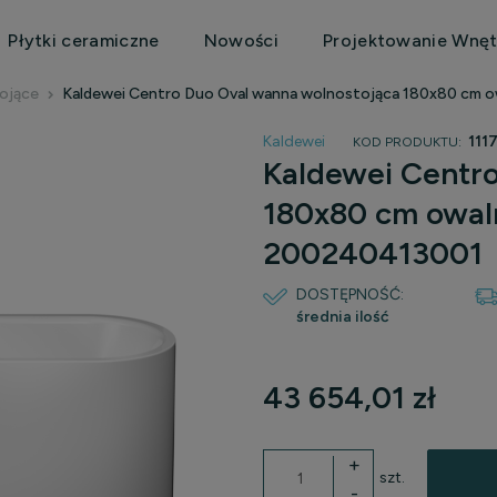
Płytki ceramiczne
Nowości
Projektowanie Wnęt
ojące
Kaldewei Centro Duo Oval wanna wolnostojąca 180x80 cm o
Kaldewei
111
KOD PRODUKTU:
Kaldewei Centr
180x80 cm owaln
200240413001
DOSTĘPNOŚĆ:
średnia ilość
43 654,01 zł
+
szt.
-