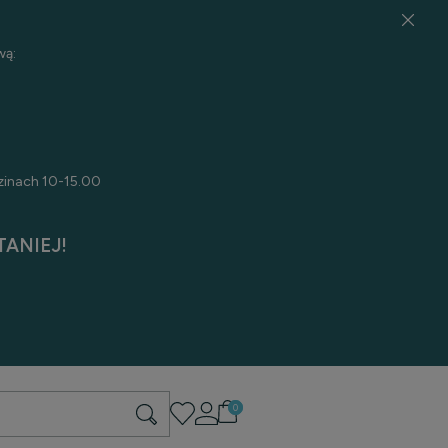
wą:
zinach 10-15.00
ANIEJ!