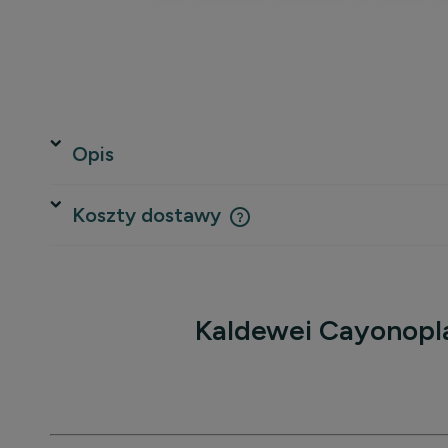
Opis
Koszty dostawy
Cena nie zawiera ewentualnych 
płatności
Kaldewei Cayonopl