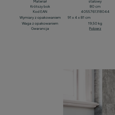
Materiał
stalowy
Krótszy bok
80 cm
Kod EAN
4055761318044
Wymiary z opakowaniem
91 x 4 x 81 cm
Waga z opakowaniem
19,50 kg
Gwarancja
Pobierz