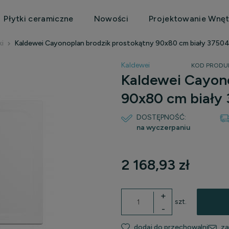
Płytki ceramiczne
Nowości
Projektowanie Wnęt
ki
Kaldewei Cayonoplan brodzik prostokątny 90x80 cm biały 375
Kaldewei
KOD PRODU
Kaldewei Cayono
90x80 cm biały
DOSTĘPNOŚĆ:
na wyczerpaniu
2 168,93 zł
+
szt.
-
dodaj do przechowalni
za