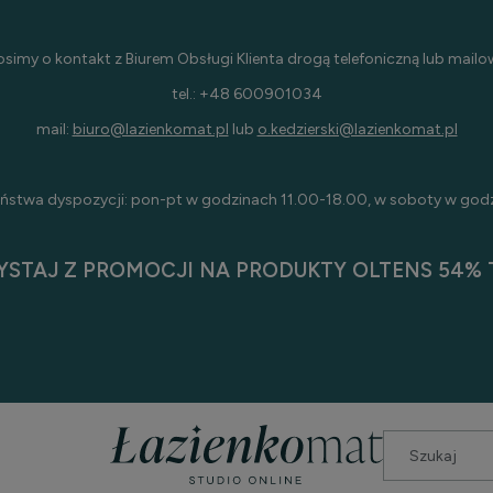
osimy o kontakt z Biurem Obsługi Klienta drogą telefoniczną lub mailo
tel.: +48 600901034
mail:
biuro@lazienkomat.pl
lub
o.kedzierski@lazienkomat.pl
ństwa dyspozycji: pon-pt w godzinach 11.00-18.00, w soboty w god
YSTAJ Z PROMOCJI NA PRODUKTY OLTENS 54% T