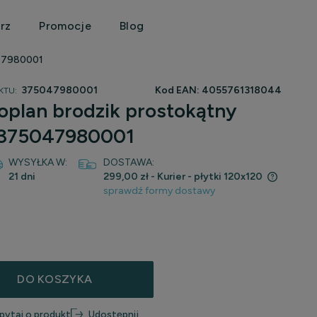
rz
Promocje
Blog
047980001
375047980001
Kod EAN:
4055761318044
KTU:
plan brodzik prostokątny
 375047980001
WYSYŁKA W:
DOSTAWA:
21 dni
299,00 zł
- Kurier - płytki 120x120
sprawdź formy dostawy
Cena nie zawiera ewentualnych kosztów
płatności
DO KOSZYKA
pytaj o produkt
Udostępnij