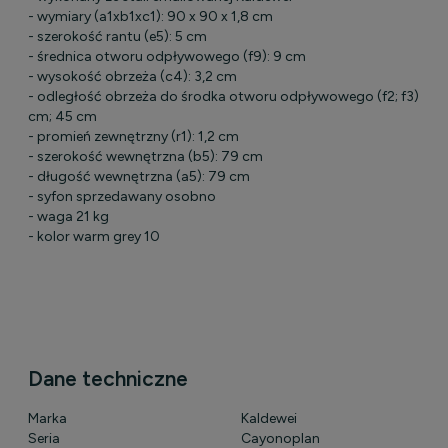
- wymiary (a1xb1xc1): 90 x 90 x 1,8 cm
- szerokość rantu (e5): 5 cm
- średnica otworu odpływowego (f9): 9 cm
- wysokość obrzeża (c4): 3,2 cm
- odległość obrzeża do środka otworu odpływowego (f2; f3) 20
cm; 45 cm
- promień zewnętrzny (r1): 1,2 cm
- szerokość wewnętrzna (b5): 79 cm
- długość wewnętrzna (a5): 79 cm
- syfon sprzedawany osobno
- waga 21 kg
- kolor warm grey 10
Dane techniczne
Marka
Kaldewei
Seria
Cayonoplan