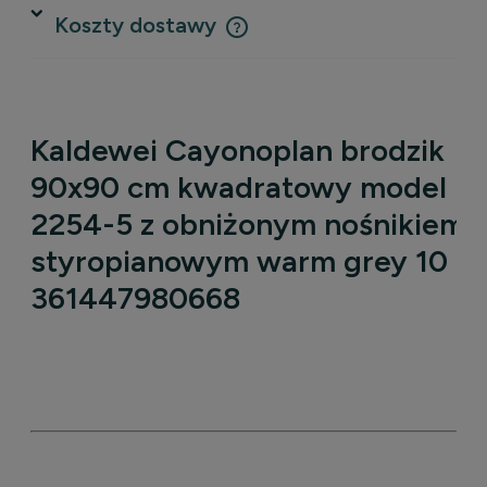
Koszty dostawy
Cena nie zawiera ewentualnych kosztów płatności
Kaldewei Cayonoplan brodzik
90x90 cm kwadratowy model
2254-5 z obniżonym nośnikiem
styropianowym warm grey 10
361447980668