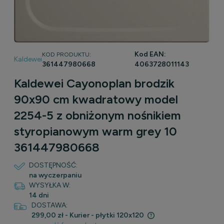
Kod EAN:
KOD PRODUKTU:
Kaldewei
361447980668
4063728011143
Kaldewei Cayonoplan brodzik
90x90 cm kwadratowy model
2254-5 z obniżonym nośnikiem
styropianowym warm grey 10
361447980668
DOSTĘPNOŚĆ:
na wyczerpaniu
WYSYŁKA W:
14 dni
DOSTAWA:
299,00 zł
- Kurier - płytki 120x120