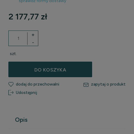
sprawdź formy dostawy
Cena nie zawiera ewentualnych kosztów płatności
2 177,77 zł
+
-
szt.
DO KOSZYKA
dodaj do przechowalni
zapytaj o produkt
Udostępnij
Opis