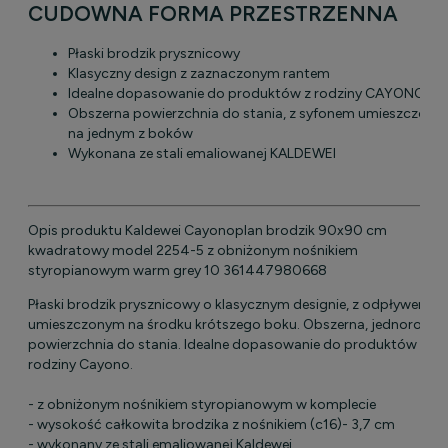
CUDOWNA FORMA PRZESTRZENNA
Płaski brodzik prysznicowy
Klasyczny design z zaznaczonym rantem
Idealne dopasowanie do produktów z rodziny CAYONO
Obszerna powierzchnia do stania, z syfonem umieszczony
na jednym z boków
Wykonana ze stali emaliowanej KALDEWEI
Opis produktu Kaldewei Cayonoplan brodzik 90x90 cm
kwadratowy model 2254-5 z obniżonym nośnikiem
styropianowym warm grey 10 361447980668
Płaski brodzik prysznicowy o klasycznym designie, z odpływem
umieszczonym na środku krótszego boku. Obszerna, jednorodna
powierzchnia do stania. Idealne dopasowanie do produktów z
rodziny Cayono.
- z obniżonym nośnikiem styropianowym w komplecie
- wysokość całkowita brodzika z nośnikiem (c16)- 3,7 cm
- wykonany ze stali emaliowanej Kaldewei