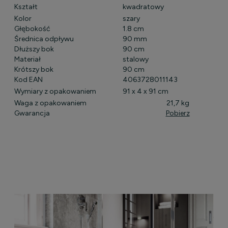
Kształt
kwadratowy
Kolor
szary
Głębokość
1.8 cm
Średnica odpływu
90 mm
Dłuższy bok
90 cm
Materiał
stalowy
Krótszy bok
90 cm
Kod EAN
4063728011143
Wymiary z opakowaniem
91 x 4 x 91 cm
Waga z opakowaniem
21,7 kg
Gwarancja
Pobierz