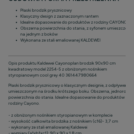
Płaski brodzik prysznicowy
Klasyczny design z zaznaczonym rantem
Idealne dopasowanie do produktów z rodziny CAYONO
Obszerna powierzchnia do stania, z syfonem umieszczony
na jednym z boków
Wykonana ze stali emaliowanej KALDEWEI
Opis produktu Kaldewei Cayonoplan brodzik 90x90 cm
kwadratowy model 2254-5 z obniżonym nośnikiem
styropianowym cool grey 40 361447980664
Płaski brodzik prysznicowy o klasycznym designie, z odpływem
umieszczonym na środku krótszego boku. Obszerna, jednorodna
powierzchnia do stania. Idealne dopasowanie do produktów z
rodziny Cayono.
- z obniżonym nośnikiem styropianowym w komplecie
- wysokość całkowita brodzika z nośnikiem (c16)- 3,7 cm
- wykonany ze stali emaliowanej Kaldewei
- wymiary (a1xb1xc1): 90 x 90 x 1,8 cm