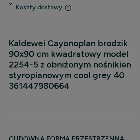
Koszty dostawy
Cena nie zawiera ewentualnych kosztów płatności
Kaldewei Cayonoplan brodzik
90x90 cm kwadratowy model
2254-5 z obniżonym nośnikiem
styropianowym cool grey 40
361447980664
CUDOWNA FORMA PRZESTRZENNA