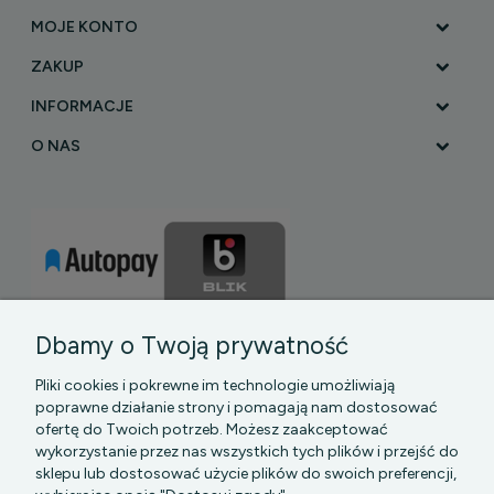
MOJE KONTO
ZAKUP
INFORMACJE
O NAS
Dbamy o Twoją prywatność
Pliki cookies i pokrewne im technologie umożliwiają
poprawne działanie strony i pomagają nam dostosować
ofertę do Twoich potrzeb. Możesz zaakceptować
wykorzystanie przez nas wszystkich tych plików i przejść do
sklepu lub dostosować użycie plików do swoich preferencji,
PGK MAZOWSZE SP Z O.O.
|| Bartycka 24-210B,