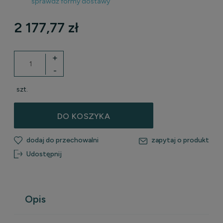
sprawdź formy dostawy
Cena nie zawiera ewentualnych kosztów płatności
2 177,77 zł
+
-
szt.
DO KOSZYKA
dodaj do przechowalni
zapytaj o produkt
Udostępnij
Opis