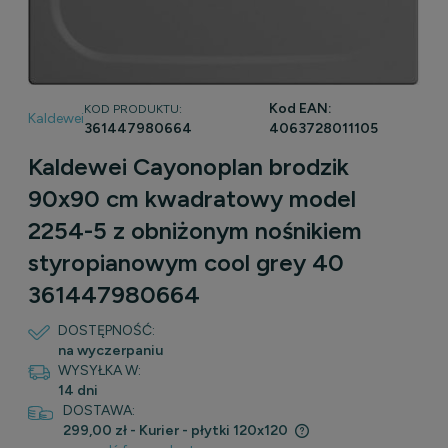
Kod EAN:
KOD PRODUKTU:
Kaldewei
361447980664
4063728011105
Kaldewei Cayonoplan brodzik
90x90 cm kwadratowy model
2254-5 z obniżonym nośnikiem
styropianowym cool grey 40
361447980664
DOSTĘPNOŚĆ:
na wyczerpaniu
WYSYŁKA W:
14 dni
DOSTAWA:
299,00 zł
- Kurier - płytki 120x120