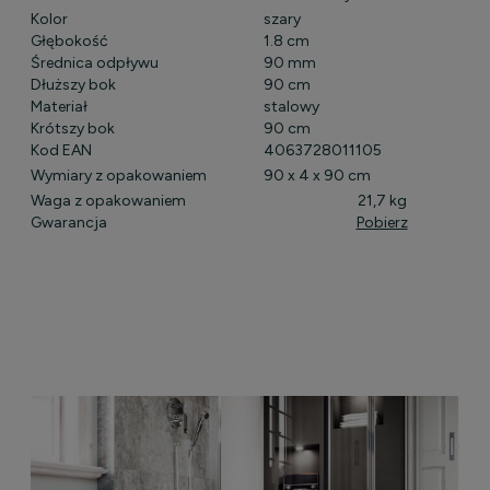
Kolor
szary
Głębokość
1.8 cm
Średnica odpływu
90 mm
Dłuższy bok
90 cm
Materiał
stalowy
Krótszy bok
90 cm
Kod EAN
4063728011105
Wymiary z opakowaniem
90 x 4 x 90 cm
Waga z opakowaniem
21,7 kg
Gwarancja
Pobierz