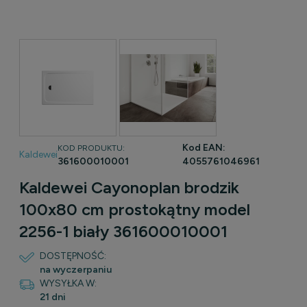
Kod EAN:
KOD PRODUKTU:
Kaldewei
361600010001
4055761046961
Kaldewei Cayonoplan brodzik
100x80 cm prostokątny model
2256-1 biały 361600010001
DOSTĘPNOŚĆ:
na wyczerpaniu
WYSYŁKA W:
21 dni