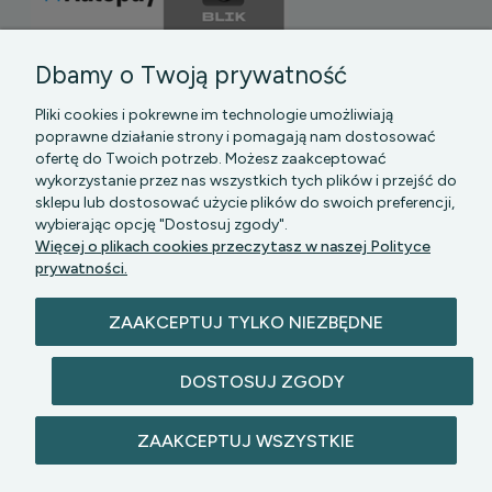
Dbamy o Twoją prywatność
Pliki cookies i pokrewne im technologie umożliwiają
poprawne działanie strony i pomagają nam dostosować
ofertę do Twoich potrzeb. Możesz zaakceptować
wykorzystanie przez nas wszystkich tych plików i przejść do
sklepu lub dostosować użycie plików do swoich preferencji,
PGK MAZOWSZE SP Z O.O.
|| Bartycka 24-210B,
wybierając opcję "Dostosuj zgody".
00-716 WARSZAWA, woj. mazowieckie || NIP:
Więcej o plikach cookies przeczytasz w naszej Polityce
5272742043
prywatności.
ZAAKCEPTUJ TYLKO NIEZBĘDNE
DOSTOSUJ ZGODY
© 2026 lazienkomat.pl | Wszelkie prawa
ZAAKCEPTUJ WSZYSTKIE
zastrzeżone.