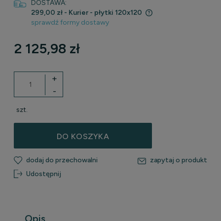
DOSTAWA:
299,00 zł
- Kurier - płytki 120x120
sprawdź formy dostawy
Cena nie zawiera ewentualnych kosztów płatności
2 125,98 zł
+
-
szt.
DO KOSZYKA
dodaj do przechowalni
zapytaj o produkt
Udostępnij
Opis