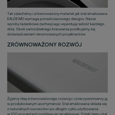
Tak szlachetny i zrównoważony materiał jak stal emaliowana
KALDEWEI wymaga ponadczasowego designu. Nasze
wyroby łazienkowe zachwycają i wywołują radość każdego
dnia. Obok samodzielnego kreowania posiłkujemy się
doświadczeniem renomowanych projektantów.
ZRÓWNOWAŻONY ROZWÓJ
Żyjemy ideą zrównoważonego rozwoju i urzeczywistniamy ją
w produkowanym asortymencie. Stal emaliowana składa się
z naturalnych surowców i po długim cyklu użytkowania
w 100 procentach poddaje się recyklingowi. Dzięki temu stal