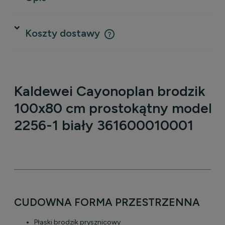
Koszty dostawy
Cena nie zawiera ewentualnych kosztów płatności
Kaldewei Cayonoplan brodzik
100x80 cm prostokątny model
2256-1 biały 361600010001
CUDOWNA FORMA PRZESTRZENNA
Płaski brodzik prysznicowy