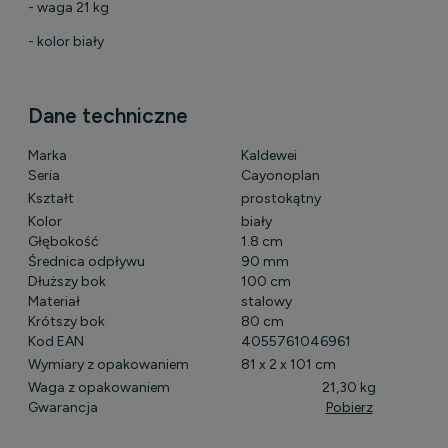
- waga 21 kg
- kolor biały
Dane techniczne
Marka
Kaldewei
Seria
Cayonoplan
Kształt
prostokątny
Kolor
biały
Głębokość
1.8 cm
Średnica odpływu
90 mm
Dłuższy bok
100 cm
Materiał
stalowy
Krótszy bok
80 cm
Kod EAN
4055761046961
Wymiary z opakowaniem
81 x 2 x 101 cm
Waga z opakowaniem
21,30 kg
Gwarancja
Pobierz