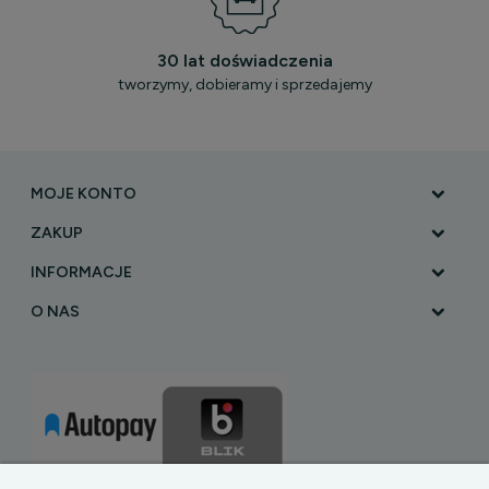
30 lat doświadczenia
tworzymy, dobieramy i sprzedajemy
MOJE KONTO
ZAKUP
INFORMACJE
O NAS