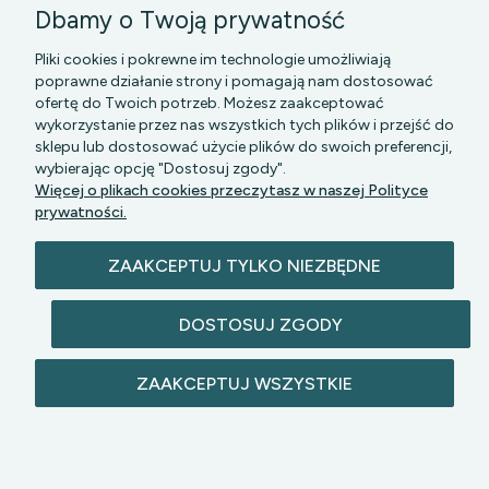
Dbamy o Twoją prywatność
Pliki cookies i pokrewne im technologie umożliwiają
poprawne działanie strony i pomagają nam dostosować
ofertę do Twoich potrzeb. Możesz zaakceptować
wykorzystanie przez nas wszystkich tych plików i przejść do
sklepu lub dostosować użycie plików do swoich preferencji,
PGK MAZOWSZE SP Z O.O.
|| Bartycka 24-210B,
wybierając opcję "Dostosuj zgody".
00-716 WARSZAWA, woj. mazowieckie || NIP:
Więcej o plikach cookies przeczytasz w naszej Polityce
5272742043
prywatności.
ZAAKCEPTUJ TYLKO NIEZBĘDNE
DOSTOSUJ ZGODY
© 2026 lazienkomat.pl | Wszelkie prawa
ZAAKCEPTUJ WSZYSTKIE
zastrzeżone.
POKAŻ PEŁNĄ WERSJĘ STRONY