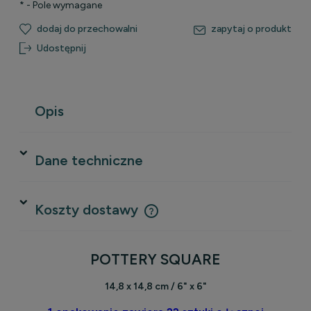
*
- Pole wymagane
dodaj do przechowalni
zapytaj o produkt
Udostępnij
Opis
Dane techniczne
Koszty dostawy
Cena nie zawiera ewentualnych kosztów płatności
POTTERY SQUARE
14,8 x 14,8 cm / 6" x 6"