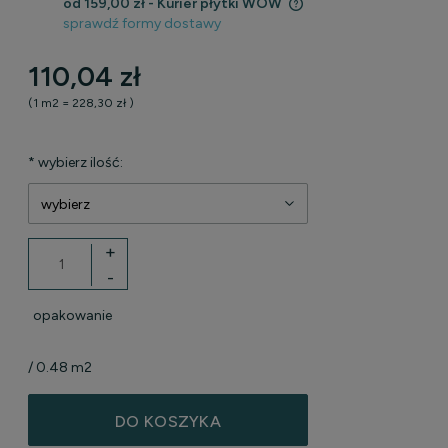
od 159,00 zł
- Kurier płytki WOW
sprawdź formy dostawy
Cena nie zawiera ewentualnych kosztów płatności
110,04 zł
(1
m2
=
228,30 zł
)
*
wybierz ilość:
+
-
opakowanie
/ 0.48 m2
DO KOSZYKA