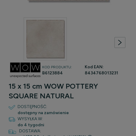
Kod EAN:
KOD PRODUKTU:
B6123884
8434768013231
15 x 15 cm WOW POTTERY
SQUARE NATURAL
DOSTĘPNOŚĆ:
dostępny na zamówienie
WYSYŁKA W:
do 4 tygodni
DOSTAWA: